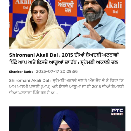
Shiromani Akali Dal : 2015 ਦੀਆਂ ਬੇਅਦਬੀ ਘਟਨਾਵਾਂ
ਪਿੱਛੇ ਆਪ ਅਤੇ ਇਸਦੇ ਆਗੂਆਂ ਦਾ ਹੱਥ : ਸ਼੍ਰੋਮਣੀ ਅਕਾਲੀ ਦਲ
2025-07-17 20:29:56
Shanker Badra
-
Shiromani Akali Dal : ਸ਼੍ਰੋਮਣੀ ਅਕਾਲੀ ਦਲ ਨੇ ਅੱਜ ਜ਼ੋਰ ਦੇ ਕੇ ਕਿਹਾ ਕਿ
ਆਮ ਆਦਮੀ ਪਾਰਟੀ (ਆਪ) ਅਤੇ ਇਸਦੇ ਆਗੂਆਂ ਦਾ ਹੀ 2015 ਦੀਆਂ ਬੇਅਦਬੀ
ਦੀਆਂ ਘਟਨਾਵਾਂ ਪਿੱਛੇ ਹੱਥ ਹੈ ਅ...