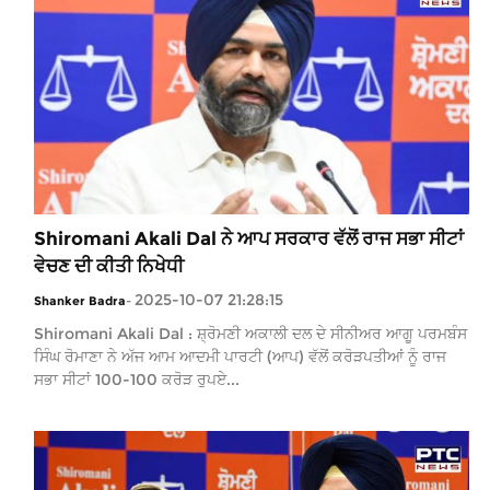
Shiromani Akali Dal ਨੇ ਆਪ ਸਰਕਾਰ ਵੱਲੋਂ ਰਾਜ ਸਭਾ ਸੀਟਾਂ
ਵੇਚਣ ਦੀ ਕੀਤੀ ਨਿਖੇਧੀ
2025-10-07 21:28:15
Shanker Badra
-
Shiromani Akali Dal : ਸ਼੍ਰੋਮਣੀ ਅਕਾਲੀ ਦਲ ਦੇ ਸੀਨੀਅਰ ਆਗੂ ਪਰਮਬੰਸ
ਸਿੰਘ ਰੋਮਾਣਾ ਨੇ ਅੱਜ ਆਮ ਆਦਮੀ ਪਾਰਟੀ (ਆਪ) ਵੱਲੋਂ ਕਰੋੜਪਤੀਆਂ ਨੂੰ ਰਾਜ
ਸਭਾ ਸੀਟਾਂ 100-100 ਕਰੋੜ ਰੁਪਏ...