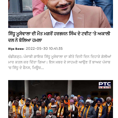
ਸਿੱਧੂ ਮੂਸੇਵਾਲਾ ਦੀ ਮੌਤ ਮਗਰੋਂ ਹਰਭਜਨ ਸਿੰਘ ਦੇ ਟਵੀਟ 'ਤੇ ਅਕਾਲੀ
ਦਲ ਨੇ ਬੋਲਿਆ ਹਮਲਾ
2022-05-30 10:41:35
Riya Bawa
-
ਚੰਡੀਗੜ੍ਹ: ਪੰਜਾਬੀ ਗਾਇਕ ਸਿੱਧੂ ਮੂਸੇਵਾਲਾ ਦਾ ਬੀਤੇ ਦਿਨੀ ਦਿਨ ਦਿਹਾੜੇ ਗੋਲੀਆਂ
ਮਾਰ ਕਤਲ ਕਰ ਦਿੱਤਾ ਗਿਆ। ਇਸ ਖ਼ਬਰ ਦੇ ਸਾਹਮਣੇ ਆਉਣ ਤੋਂ ਬਾਅਦ ਪੰਜਾਬ
'ਚ ਸਿੱਧੂ ਦੇ ਫੈਨਸ, ਮਿਊਜ਼...