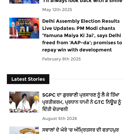
'I’ll always look back with a smile'
May 12th 2025
Delhi Assembly Election Results
Live Updates: PM Modi chants
'Yamuna Maiya Ki Jai', says Delhi
freed from 'AAP-da'; promises to
repay win with development
February 8th 2025
Latest Stories
SGPC ਦਾ ਗੁਰਬਾਣੀ ਪ੍ਰਸਾਰਣ ਨੂੰ ਲੈ ਕੇ ਤਿੱਖਾ
ਪ੍ਰਤੀਕਰਮ, ਪ੍ਰਧਾਨ ਧਾਮੀ ਨੇ GTC ਨਿਊਜ਼ ਨੂੰ
ਦਿੱਤੀ ਚੇਤਾਵਨੀ
August 6th 2026
ਸਵਾਲਾਂ ਦੇ ਘੇਰੇ ’ਚ ਅੰਮ੍ਰਿਤਸਰ ਦੀ ਫਤਾਹਪੁਰ