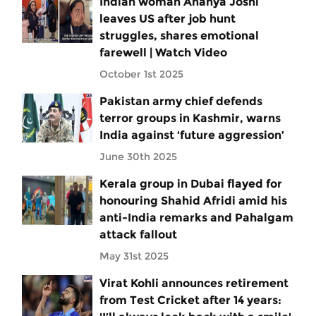
Indian woman Ananya Joshi
leaves US after job hunt
struggles, shares emotional
farewell | Watch Video
October 1st 2025
Pakistan army chief defends
terror groups in Kashmir, warns
India against ‘future aggression’
June 30th 2025
Kerala group in Dubai flayed for
honouring Shahid Afridi amid his
anti-India remarks and Pahalgam
attack fallout
May 31st 2025
Virat Kohli announces retirement
from Test Cricket after 14 years: