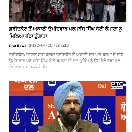
ਫ਼ਰੀਦਕੋਟ ਤੋਂ ਅਕਾਲੀ ਉਮੀਦਵਾਰ ਪਰਮਬੰਸ ਸਿੰਘ ਬੰਟੀ ਰੋਮਾਣਾ ਨੂੰ
ਮਿਲਿਆ ਵੱਡਾ ਹੁੰਗਾਰਾ
2022-01-20 15:12:36
Riya Bawa
-
ਫਰੀਦਕੋਟ: ਵਿਧਾਨ ਸਭਾ ਹਲਕਾ ਫਰੀਦਕੋਟ ਤੋਂ ਅਕਾਲੀ ਦਲ ਅਤੇ ਬਸਪਾ ਦੇ ਸਾਂਝੇ
ਉਮੀਦਵਾਰ ਪਰਮਬੰਸ ਸਿੰਘ ਬੰਟੀ ਰੋਮਾਣਾ ਦੀ ਚੋਣ ਮੁਹਿੰਮ ਨੂੰ ਉਸ ਵੇਲੇ ਵੱਡਾ ਬਲ
ਮਿਲਿਆ ਜਦੋਂ ਹਲਕੇ ਦੇ ਪਿ...