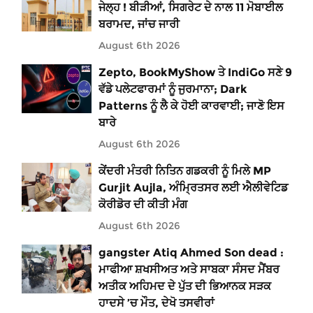
ਜੇਲ੍ਹ ! ਬੀੜੀਆਂ, ਸਿਗਰੇਟ ਦੇ ਨਾਲ 11 ਮੋਬਾਈਲ
ਬਰਾਮਦ, ਜਾਂਚ ਜਾਰੀ
August 6th 2026
Zepto, BookMyShow ਤੇ IndiGo ਸਣੇ 9
ਵੱਡੇ ਪਲੇਟਫਾਰਮਾਂ ਨੂੰ ਜੁਰਮਾਨਾ; Dark
Patterns ਨੂੰ ਲੈ ਕੇ ਹੋਈ ਕਾਰਵਾਈ; ਜਾਣੋ ਇਸ
ਬਾਰੇ
August 6th 2026
ਕੇਂਦਰੀ ਮੰਤਰੀ ਨਿਤਿਨ ਗਡਕਰੀ ਨੂੰ ਮਿਲੇ MP
Gurjit Aujla, ਅੰਮ੍ਰਿਤਸਰ ਲਈ ਐਲੀਵੇਟਿਡ
ਕੋਰੀਡੋਰ ਦੀ ਕੀਤੀ ਮੰਗ
August 6th 2026
gangster Atiq Ahmed Son dead :
ਮਾਫੀਆ ਸ਼ਖਸੀਅਤ ਅਤੇ ਸਾਬਕਾ ਸੰਸਦ ਮੈਂਬਰ
ਅਤੀਕ ਅਹਿਮਦ ਦੇ ਪੁੱਤ ਦੀ ਭਿਆਨਕ ਸੜਕ
ਹਾਦਸੇ ’ਚ ਮੌਤ, ਦੇਖੋ ਤਸਵੀਰਾਂ