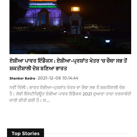
ਏਸ਼ੀਆ ਪਾਵਰ ਇੰਡੈਕਸ : ਏਸ਼ੀਆ-ਪ੍ਰਸ਼ਾਂਤ ਖੇਤਰ 'ਚ ਚੌਥਾ ਸਭ ਤੋਂ
ਸ਼ਕਤੀਸ਼ਾਲੀ ਦੇਸ਼ ਬਣਿਆ ਭਾਰਤ
2021-12-06 10:14:44
Shanker Badra
-
ਨਵੀਂ ਦਿੱਲੀ : ਭਾਰਤ ਏਸ਼ੀਆ-ਪ੍ਰਸ਼ਾਂਤ ਖੇਤਰ ਦਾ ਚੌਥਾ ਸਭ ਤੋਂ ਸ਼ਕਤੀਸ਼ਾਲੀ ਦੇਸ਼
ਹੈ। ਲੋਵੀ ਇੰਸਟੀਚਿਊਟ ਏਸ਼ੀਆ ਪਾਵਰ ਇੰਡੈਕਸ 2021 ਦੁਆਰਾ ਤਾਜ਼ਾ ਦਰਜਾਬੰਦੀ
ਜਾਰੀ ਕੀਤੀ ਗਈ ਹੈ। ਸ...
Top Stories