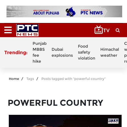
Punjab
C
Food
MBBS
Dubai
Himachal
w
Trending:
safety
fee
explosions
weather
p
violation
hike
r
Home
Tags
Posts tagged with "powerful country"
POWERFUL COUNTRY