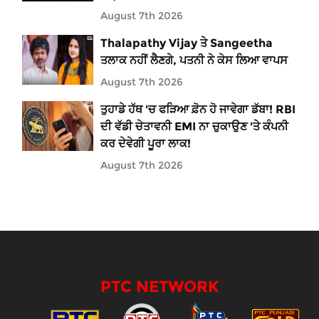
August 7th 2026
Thalapathy Vijay ਤੇ Sangeetha
ਤਲਾਕ ਨਹੀਂ ਲੈਣਗੇ, ਪਤਨੀ ਨੇ ਕੇਸ ਲਿਆ ਵਾਪਸ
August 7th 2026
ਤੁਹਾਡੇ ਹੱਥ 'ਚ ਫੜਿਆ ਫ਼ੋਨ ਹੋ ਜਾਵੇਗਾ ਡੱਬਾ! RBI
ਦੀ ਵੱਡੀ ਚੇਤਾਵਨੀ EMI ਨਾ ਚੁਕਾਉਣ 'ਤੇ ਕੰਪਨੀ
ਕਰ ਦੇਵੇਗੀ ਪੂਰਾ ਲਾਕ!
August 7th 2026
PTC NETWORK