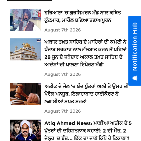
ਹਰਿਆਣਾ 'ਚ ਗੁਰਸਿਮਰਨ ਮੰਡ ਨਾਲ ਕਥਿਤ
ਕੁੱਟਮਾਰ, ਮਾਹੌਲ ਬਣਿਆ ਤਣਾਅਪੂਰਨ
Notification Hub
August 7th 2026
ਅਕਾਲ ਤਖ਼ਤ ਸਾਹਿਬ ਦੇ ਮਾਹਿਰਾਂ ਦੀ ਕਮੇਟੀ ਨੇ
ਪੰਜਾਬ ਸਰਕਾਰ ਨਾਲ ਗੱਲਬਾਤ ਕਰਨ ਤੋਂ ਪਹਿਲਾਂ
29 ਜੂਨ ਦੇ ਜਥੇਦਾਰ ਅਕਾਲ ਤਖ਼ਤ ਸਾਹਿਬ ਦੇ
ਆਦੇਸ਼ਾਂ ਦੀ ਪਾਲਣਾ ਰਿਪੋਰਟ ਮੰਗੀ
August 7th 2026
ਅਤੀਕ ਦੇ ਜੇਲ 'ਚ ਬੰਦ ਪੁੱਤਰਾਂ ਅਲੀ ਤੇ ਉਮਰ ਦੀ
ਪੈਰੋਲ ਮਨਜ਼ੂਰ, ਇਲਾਹਾਬਾਦ ਹਾਈਕੋਰਟ ਨੇ
ਲਗਾਈਆਂ ਸਖ਼ਤ ਸ਼ਰਤਾਂ
August 7th 2026
Atiq Ahmed News: ਮਾਫ਼ੀਆ ਅਤੀਕ ਦੇ 5
ਪੁੱਤਰਾਂ ਦੀ ਦਹਿਸ਼ਤਨਾਕ ਕਹਾਣੀ: 2 ਦੀ ਮੌਤ, 2
ਜੇਲ੍ਹ 'ਚ ਬੰਦ... ਇੱਕ ਦਾ ਜਾਣੋ ਕਿੱਥੇ ਹੈ ਟਿਕਾਣਾ?