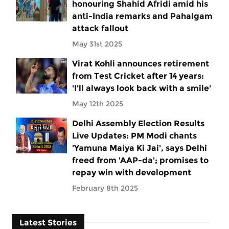
honouring Shahid Afridi amid his
anti-India remarks and Pahalgam
attack fallout
May 31st 2025
Virat Kohli announces retirement
from Test Cricket after 14 years:
'I’ll always look back with a smile'
May 12th 2025
Delhi Assembly Election Results
Live Updates: PM Modi chants
'Yamuna Maiya Ki Jai', says Delhi
freed from 'AAP-da'; promises to
repay win with development
February 8th 2025
Latest Stories