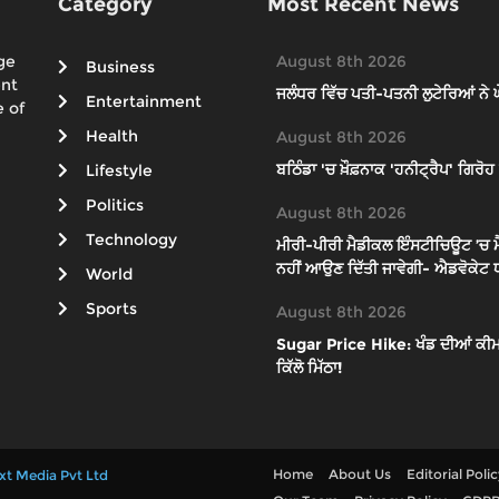
Category
Most Recent News
ge
August 8th 2026
Business
ent
ਜਲੰਧਰ ਵਿੱਚ ਪਤੀ-ਪਤਨੀ ਲੁਟੇਰਿਆਂ ਨੇ ਘੇਰੇ
Entertainment
 of
Health
August 8th 2026
ਬਠਿੰਡਾ 'ਚ ਖ਼ੌਫ਼ਨਾਕ 'ਹਨੀਟ੍ਰੈਪ' ਗਿਰ
Lifestyle
Politics
August 8th 2026
Technology
ਮੀਰੀ-ਪੀਰੀ ਮੈਡੀਕਲ ਇੰਸਟੀਚਿਊਟ ’ਚ ਮ
ਨਹੀਂ ਆਉਣ ਦਿੱਤੀ ਜਾਵੇਗੀ- ਐਡਵੋਕੇਟ 
World
Sports
August 8th 2026
Sugar Price Hike: ਖੰਡ ਦੀਆਂ ਕੀਮਤਾ
ਕਿੱਲੋ ਮਿੱਠਾ!
Home
About Us
Editorial Poli
xt Media Pvt Ltd