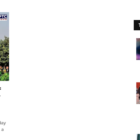
:
-
day
 a