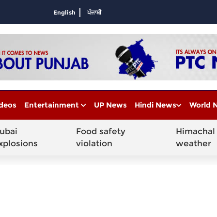
English
ਪੰਜਾਬੀ
deos
Entertainment
UP News
Hindi News
World 
ubai
Food safety
Himachal
xplosions
violation
weather