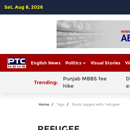
Sat, Aug 8, 2026
English News
Politics
Visual Stories
Vi
Punjab MBBS fee
D
Trending:
hike
e
Home
Tags
Posts tagged with "refugee"
REFUGEE