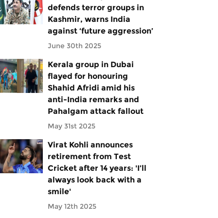
defends terror groups in
Kashmir, warns India
against ‘future aggression’
June 30th 2025
Kerala group in Dubai
flayed for honouring
Shahid Afridi amid his
anti-India remarks and
Pahalgam attack fallout
May 31st 2025
Virat Kohli announces
retirement from Test
Cricket after 14 years: 'I’ll
always look back with a
smile'
May 12th 2025