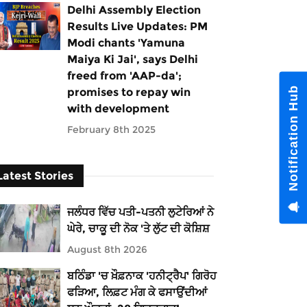
Delhi Assembly Election
Results Live Updates: PM
Modi chants 'Yamuna
Maiya Ki Jai', says Delhi
freed from 'AAP-da';
Notification Hub
promises to repay win
with development
February 8th 2025
Latest Stories
ਜਲੰਧਰ ਵਿੱਚ ਪਤੀ-ਪਤਨੀ ਲੁਟੇਰਿਆਂ ਨੇ
ਘੇਰੇ, ਚਾਕੂ ਦੀ ਨੋਕ 'ਤੇ ਲੁੱਟ ਦੀ ਕੋਸ਼ਿਸ਼
August 8th 2026
ਬਠਿੰਡਾ 'ਚ ਖ਼ੌਫ਼ਨਾਕ 'ਹਨੀਟ੍ਰੈਪ' ਗਿਰੋਹ
ਫੜਿਆ, ਲਿਫ਼ਟ ਮੰਗ ਕੇ ਫਸਾਉਂਦੀਆਂ