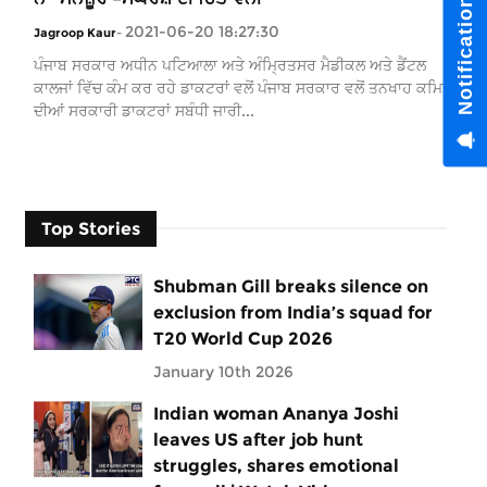
Notification H
2021-06-20 18:27:30
Jagroop Kaur
-
ਪੰਜਾਬ ਸਰਕਾਰ ਅਧੀਨ ਪਟਿਆਲਾ ਅਤੇ ਅੰਮ੍ਰਿਤਸਰ ਮੈਡੀਕਲ ਅਤੇ ਡੈਂਟਲ
ਕਾਲਜਾਂ ਵਿੱਚ ਕੰਮ ਕਰ ਰਹੇ ਡਾਕਟਰਾਂ ਵਲੋਂ ਪੰਜਾਬ ਸਰਕਾਰ ਵਲੋਂ ਤਨਖਾਹ ਕਮਿਸ਼ਨ
ਦੀਆਂ ਸਰਕਾਰੀ ਡਾਕਟਰਾਂ ਸਬੰਧੀ ਜਾਰੀ...
Top Stories
Shubman Gill breaks silence on
exclusion from India’s squad for
T20 World Cup 2026
January 10th 2026
Indian woman Ananya Joshi
leaves US after job hunt
struggles, shares emotional