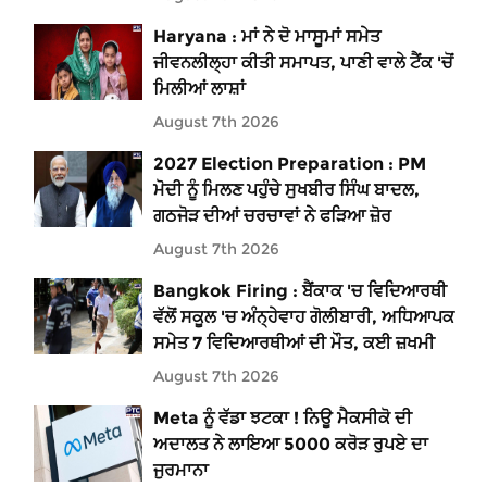
Haryana : ਮਾਂ ਨੇ ਦੋ ਮਾਸੂਮਾਂ ਸਮੇਤ
ਜੀਵਨਲੀਲ੍ਹਾ ਕੀਤੀ ਸਮਾਪਤ, ਪਾਣੀ ਵਾਲੇ ਟੈਂਕ 'ਚੋਂ
ਮਿਲੀਆਂ ਲਾਸ਼ਾਂ
August 7th 2026
2027 Election Preparation : PM
ਮੋਦੀ ਨੂੰ ਮਿਲਣ ਪਹੁੰਚੇ ਸੁਖਬੀਰ ਸਿੰਘ ਬਾਦਲ,
ਗਠਜੋੜ ਦੀਆਂ ਚਰਚਾਵਾਂ ਨੇ ਫੜਿਆ ਜ਼ੋਰ
August 7th 2026
Bangkok Firing : ਬੈਂਕਾਕ 'ਚ ਵਿਦਿਆਰਥੀ
ਵੱਲੋਂ ਸਕੂਲ 'ਚ ਅੰਨ੍ਹੇਵਾਹ ਗੋਲੀਬਾਰੀ, ਅਧਿਆਪਕ
ਸਮੇਤ 7 ਵਿਦਿਆਰਥੀਆਂ ਦੀ ਮੌਤ, ਕਈ ਜ਼ਖਮੀ
August 7th 2026
Meta ਨੂੰ ਵੱਡਾ ਝਟਕਾ ! ਨਿਊ ਮੈਕਸੀਕੋ ਦੀ
ਅਦਾਲਤ ਨੇ ਲਾਇਆ 5000 ਕਰੋੜ ਰੁਪਏ ਦਾ
ਜੁਰਮਾਨਾ