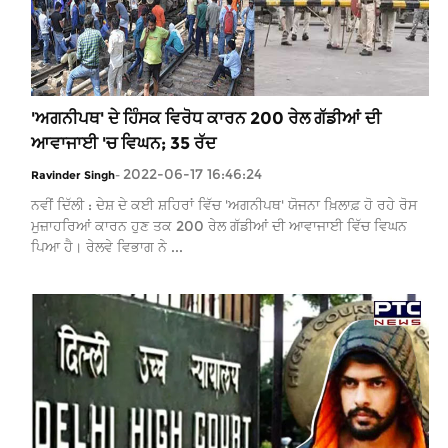
'ਅਗਨੀਪਥ' ਦੇ ਹਿੰਸਕ ਵਿਰੋਧ ਕਾਰਨ 200 ਰੇਲ ਗੱਡੀਆਂ ਦੀ
ਆਵਾਜਾਈ 'ਚ ਵਿਘਨ; 35 ਰੱਦ
2022-06-17 16:46:24
Ravinder Singh
-
ਨਵੀਂ ਦਿੱਲੀ : ਦੇਸ਼ ਦੇ ਕਈ ਸ਼ਹਿਰਾਂ ਵਿੱਚ 'ਅਗਨੀਪਥ' ਯੋਜਨਾ ਖ਼ਿਲਾਫ਼ ਹੋ ਰਹੇ ਰੋਸ
ਮੁਜ਼ਾਹਰਿਆਂ ਕਾਰਨ ਹੁਣ ਤਕ 200 ਰੇਲ ਗੱਡੀਆਂ ਦੀ ਆਵਾਜਾਈ ਵਿੱਚ ਵਿਘਨ
ਪਿਆ ਹੈ। ਰੇਲਵੇ ਵਿਭਾਗ ਨੇ ...