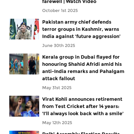
farewell | Watch Video
October 1st 2025
Pakistan army chief defends
terror groups in Kashmir, warns
India against ‘future aggression’
June 30th 2025
Kerala group in Dubai flayed for
honouring Shahid Afridi amid his
anti-India remarks and Pahalgam
attack fallout
May 31st 2025
Virat Kohli announces retirement
from Test Cricket after 14 years:
'I’ll always look back with a smile'
May 12th 2025