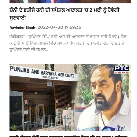
ਚੰਨੀ ਦੇ ਭਤੀਜੇ ਹਨੀ ਦੀ ਸਪੈਸ਼ਲ ਅਦਾਲਤ 'ਚ 2 ਮਈ ਨੂੰ ਹੋਵੇਗੀ
ਸੁਣਵਾਈ
2022-04-30 17:59:35
Ravinder Singh
-
ਚੰਡੀਗੜ੍ਹ : ਭੁਪਿੰਦਰ ਸਿੰਘ ਹਨੀ ਅੱਜ ਵੀ ਅਦਾਲਤ ਤੋਂ ਰਾਹਤ ਨਹੀਂ ਮਿਲੀ। ਗੈਰ-
ਕਾਨੂੰਨੀ ਮਾਈਨਿੰਗ ਮਾਮਲੇ ਵਿੱਚ ਸਾਬਕਾ ਮੁੱਖ ਮੰਤਰੀ ਚਰਨਜੀਤ ਚੰਨੀ ਦੇ ਭਤੀਜੇ
ਭੁਪਿੰਦਰ ਹਨੀ ਦੀ ਜ਼ਮਾਨ...