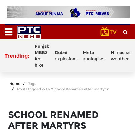
Punjab
MBBS
Dubai
Meta
Himachal
Trending:
fee
explosions
apologises
weather
hike
Home
Tags
Posts tagged with "School Renamed after martyrs"
SCHOOL RENAMED
AFTER MARTYRS