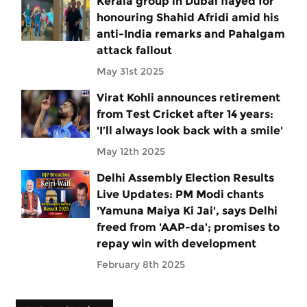
Kerala group in Dubai flayed for
honouring Shahid Afridi amid his
anti-India remarks and Pahalgam
attack fallout
May 31st 2025
Virat Kohli announces retirement
from Test Cricket after 14 years:
'I’ll always look back with a smile'
May 12th 2025
Delhi Assembly Election Results
Live Updates: PM Modi chants
'Yamuna Maiya Ki Jai', says Delhi
freed from 'AAP-da'; promises to
repay win with development
February 8th 2025