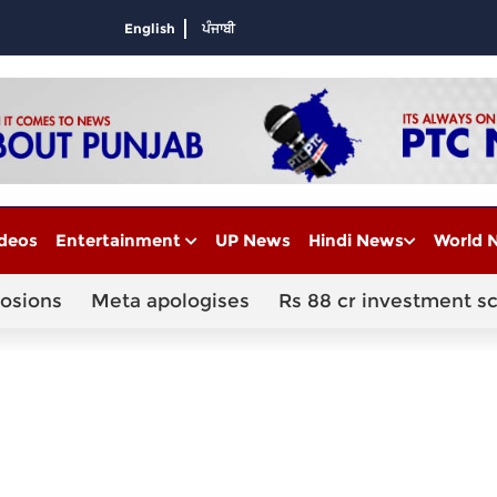
English
ਪੰਜਾਬੀ
deos
Entertainment
UP News
Hindi News
World 
losions
Meta apologises
Rs 88 cr investment s