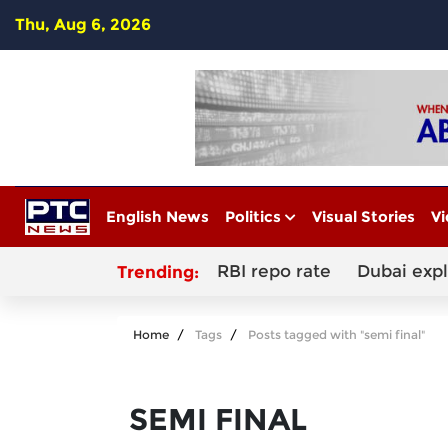
Thu, Aug 6, 2026
English News
Politics
Visual Stories
Vi
RBI repo rate
Dubai exp
Trending:
Home
Tags
Posts tagged with "semi final"
SEMI FINAL