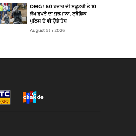
OMG ! 50 ਹਜ਼ਾਰ ਦੀ ਸਕੂਟਰੀ ਤੇ 10
ਲੱਖ ਰੁਪਏ ਦਾ ਜੁਰਮਾਨਾ, ਟ੍ਰੈਫ਼ਿ਼ਕ
ਪੁਲਿਸ ਦੇ ਵੀ ਉਡੇ ਹੋਸ਼
August 5th 2026