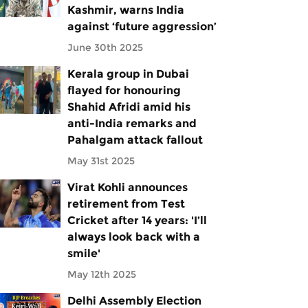
Kashmir, warns India
against ‘future aggression’
June 30th 2025
Kerala group in Dubai
flayed for honouring
Shahid Afridi amid his
anti-India remarks and
Pahalgam attack fallout
May 31st 2025
Virat Kohli announces
retirement from Test
Cricket after 14 years: 'I’ll
always look back with a
smile'
May 12th 2025
Delhi Assembly Election