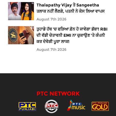
Thalapathy Vijay ਤੇ Sangeetha
ਤਲਾਕ ਨਹੀਂ ਲੈਣਗੇ, ਪਤਨੀ ਨੇ ਕੇਸ ਲਿਆ ਵਾਪਸ
August 7th 2026
ਤੁਹਾਡੇ ਹੱਥ 'ਚ ਫੜਿਆ ਫ਼ੋਨ ਹੋ ਜਾਵੇਗਾ ਡੱਬਾ! RBI
ਦੀ ਵੱਡੀ ਚੇਤਾਵਨੀ EMI ਨਾ ਚੁਕਾਉਣ 'ਤੇ ਕੰਪਨੀ
ਕਰ ਦੇਵੇਗੀ ਪੂਰਾ ਲਾਕ!
August 7th 2026
PTC NETWORK