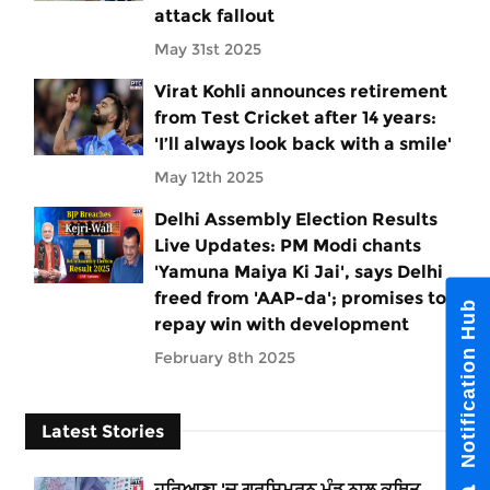
attack fallout
May 31st 2025
Virat Kohli announces retirement
from Test Cricket after 14 years:
'I’ll always look back with a smile'
May 12th 2025
Delhi Assembly Election Results
Live Updates: PM Modi chants
'Yamuna Maiya Ki Jai', says Delhi
freed from 'AAP-da'; promises to
Notification Hub
repay win with development
February 8th 2025
Latest Stories
ਹਰਿਆਣਾ 'ਚ ਗੁਰਸਿਮਰਨ ਮੰਡ ਨਾਲ ਕਥਿਤ