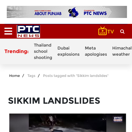
Thailand
Dubai
Meta
Himachal
Trending:
school
explosions
apologises
weather
shooting
Home
Tags
Posts tagged with "Sikkim landslides"
SIKKIM LANDSLIDES