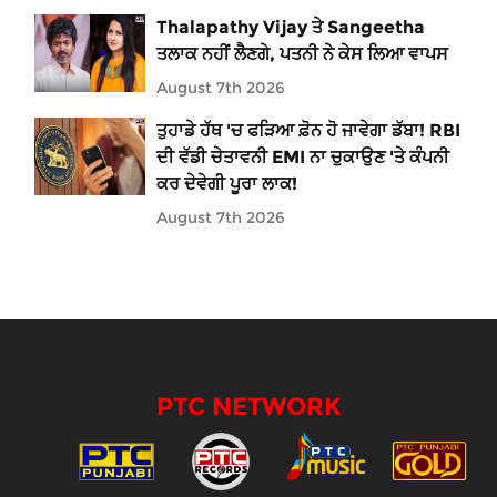
Thalapathy Vijay ਤੇ Sangeetha
ਤਲਾਕ ਨਹੀਂ ਲੈਣਗੇ, ਪਤਨੀ ਨੇ ਕੇਸ ਲਿਆ ਵਾਪਸ
August 7th 2026
ਤੁਹਾਡੇ ਹੱਥ 'ਚ ਫੜਿਆ ਫ਼ੋਨ ਹੋ ਜਾਵੇਗਾ ਡੱਬਾ! RBI
ਦੀ ਵੱਡੀ ਚੇਤਾਵਨੀ EMI ਨਾ ਚੁਕਾਉਣ 'ਤੇ ਕੰਪਨੀ
ਕਰ ਦੇਵੇਗੀ ਪੂਰਾ ਲਾਕ!
August 7th 2026
PTC NETWORK