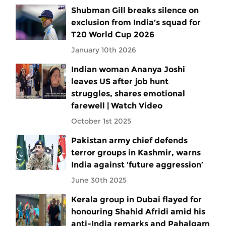
Shubman Gill breaks silence on
exclusion from India’s squad for
T20 World Cup 2026
January 10th 2026
Indian woman Ananya Joshi
leaves US after job hunt
struggles, shares emotional
farewell | Watch Video
October 1st 2025
Pakistan army chief defends
terror groups in Kashmir, warns
India against ‘future aggression’
June 30th 2025
Kerala group in Dubai flayed for
honouring Shahid Afridi amid his
anti-India remarks and Pahalgam