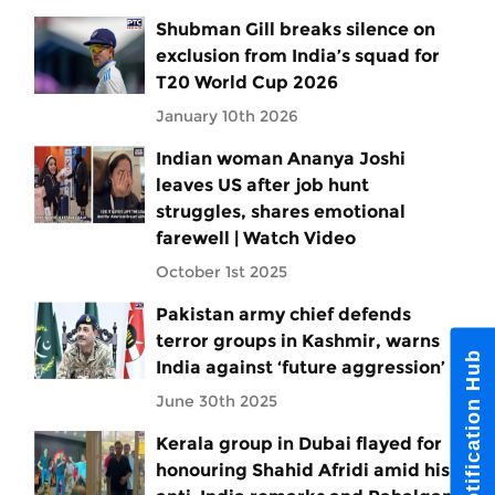
Shubman Gill breaks silence on
exclusion from India’s squad for
T20 World Cup 2026
January 10th 2026
Indian woman Ananya Joshi
leaves US after job hunt
struggles, shares emotional
farewell | Watch Video
October 1st 2025
Pakistan army chief defends
terror groups in Kashmir, warns
Notification Hub
India against ‘future aggression’
June 30th 2025
Kerala group in Dubai flayed for
honouring Shahid Afridi amid his