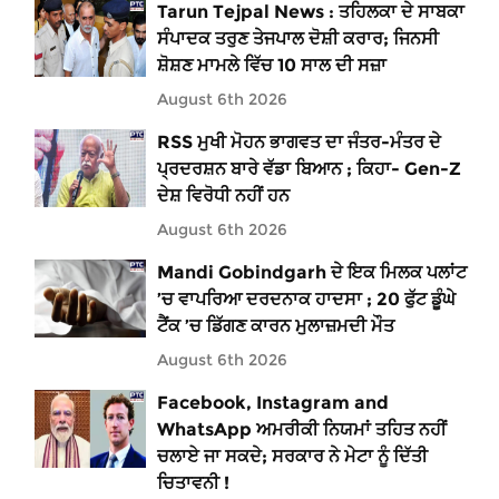
Tarun Tejpal News : ਤਹਿਲਕਾ ਦੇ ਸਾਬਕਾ
ਸੰਪਾਦਕ ਤਰੁਣ ਤੇਜਪਾਲ ਦੋਸ਼ੀ ਕਰਾਰ; ਜਿਨਸੀ
ਸ਼ੋਸ਼ਣ ਮਾਮਲੇ ਵਿੱਚ 10 ਸਾਲ ਦੀ ਸਜ਼ਾ
August 6th 2026
RSS ਮੁਖੀ ਮੋਹਨ ਭਾਗਵਤ ਦਾ ਜੰਤਰ-ਮੰਤਰ ਦੇ
ਪ੍ਰਦਰਸ਼ਨ ਬਾਰੇ ਵੱਡਾ ਬਿਆਨ ; ਕਿਹਾ- Gen-Z
ਦੇਸ਼ ਵਿਰੋਧੀ ਨਹੀਂ ਹਨ
August 6th 2026
Mandi Gobindgarh ਦੇ ਇਕ ਮਿਲਕ ਪਲਾਂਟ
’ਚ ਵਾਪਰਿਆ ਦਰਦਨਾਕ ਹਾਦਸਾ ; 20 ਫੁੱਟ ਡੂੰਘੇ
ਟੈਂਕ ’ਚ ਡਿੱਗਣ ਕਾਰਨ ਮੁਲਾਜ਼ਮਦੀ ਮੌਤ
August 6th 2026
Facebook, Instagram and
WhatsApp ਅਮਰੀਕੀ ਨਿਯਮਾਂ ਤਹਿਤ ਨਹੀਂ
ਚਲਾਏ ਜਾ ਸਕਦੇ; ਸਰਕਾਰ ਨੇ ਮੇਟਾ ਨੂੰ ਦਿੱਤੀ
ਚਿਤਾਵਨੀ !