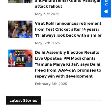
anti-India remarks and Pahalgam
attack fallout
May 31st 2025
Virat Kohli announces retirement
from Test Cricket after 14 years:
'I’ll always look back with a smile'
May 12th 2025
Delhi Assembly Election Results
Live Updates: PM Modi chants
'Yamuna Maiya Ki Jai', says Delhi
freed from 'AAP-da'; promises to
repay win with development
February 8th 2025
Latest Stories