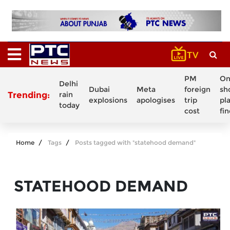
PM
On
Delhi
Dubai
Meta
foreign
sh
Trending:
rain
explosions
apologises
trip
pl
today
cost
fi
Home
Tags
Posts tagged with "statehood demand"
STATEHOOD DEMAND