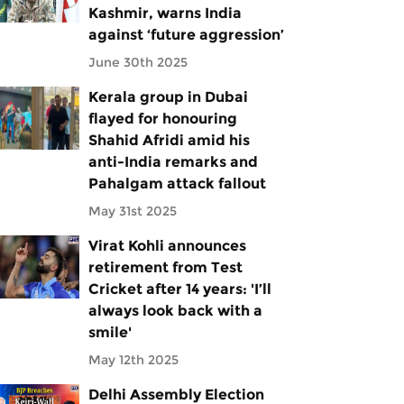
Kashmir, warns India
against ‘future aggression’
June 30th 2025
Kerala group in Dubai
flayed for honouring
Shahid Afridi amid his
anti-India remarks and
Pahalgam attack fallout
May 31st 2025
Virat Kohli announces
retirement from Test
Cricket after 14 years: 'I’ll
always look back with a
smile'
May 12th 2025
Delhi Assembly Election