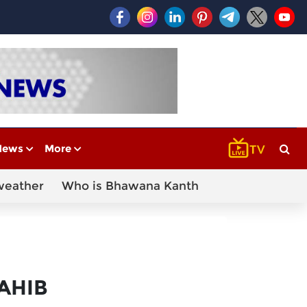
News
More
weather
Who is Bhawana Kanth
AHIB