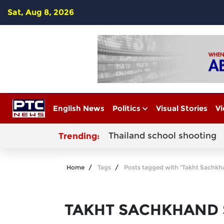
Sat, Aug 8, 2026
English News
Politics
Visual Stories
Vi
Thailand school shooting
Trending:
Home
Tags
Posts tagged with "Takht Sachkh
TAKHT SACHKHAND 