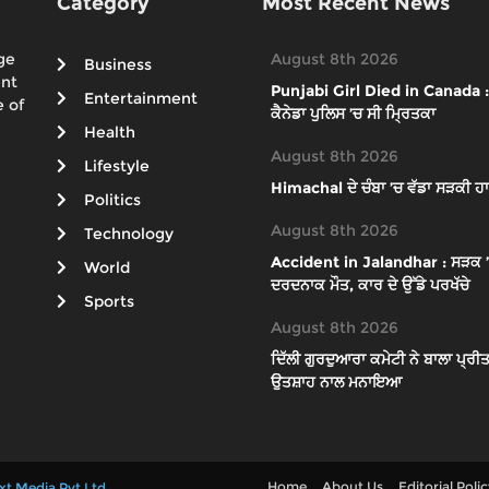
Category
Most Recent News
ge
August 8th 2026
Business
ent
Punjabi Girl Died in Canada : ਕ
Entertainment
 of
ਕੈਨੇਡਾ ਪੁਲਿਸ ’ਚ ਸੀ ਮ੍ਰਿਤਕਾ
Health
August 8th 2026
Lifestyle
Himachal ਦੇ ਚੰਬਾ ’ਚ ਵੱਡਾ ਸੜਕੀ ਹਾ
Politics
August 8th 2026
Technology
Accident in Jalandhar : ਸੜਕ ’ਤੇ 
World
ਦਰਦਨਾਕ ਮੌਤ, ਕਾਰ ਦੇ ਉੱਡੇ ਪਰਖੱਚੇ
Sports
August 8th 2026
ਦਿੱਲੀ ਗੁਰਦੁਆਰਾ ਕਮੇਟੀ ਨੇ ਬਾਲਾ ਪ੍ਰੀਤ
ਉਤਸ਼ਾਹ ਨਾਲ ਮਨਾਇਆ
Home
About Us
Editorial Poli
xt Media Pvt Ltd