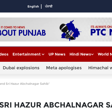
English
ਪੰਜਾਬੀ
deos
Entertainment
UP News
Hindi News
World 
Dubai explosions
Meta apologises
Himachal 
and Sri Hazur Abchalnagar Sahib"
SRI HAZUR ABCHALNAGAR S