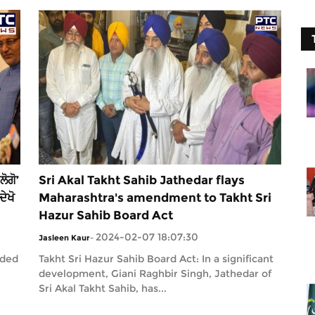
ੋਗੋ’
Sri Akal Takht Sahib Jathedar flays
ਦੇਖੋ
Maharashtra's amendment to Takht Sri
Hazur Sahib Board Act
2024-02-07 18:07:30
Jasleen Kaur
-
nded
Takht Sri Hazur Sahib Board Act: In a significant
development, Giani Raghbir Singh, Jathedar of
Sri Akal Takht Sahib, has...