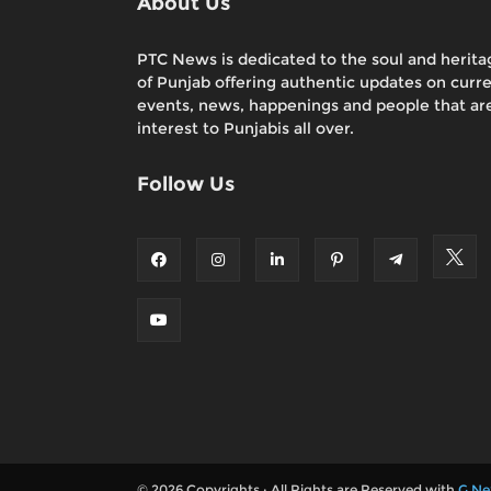
About Us
PTC News is dedicated to the soul and herita
of Punjab offering authentic updates on curr
events, news, happenings and people that are
interest to Punjabis all over.
Follow Us
© 2026 Copyrights : All Rights are Reserved with
G Ne