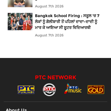
August 7th 2026
Bangkok School Firing : ਸਕੂਲ 'ਚ 7
ਲੋਕਾਂ ਨੂੰ ਗੋਲੀਬਾਰੀ ਤੋਂ ਪਹਿਲਾਂ ਦਾਦਾ-ਦਾਦੀ ਨੂੰ
ਮਾਰ ਕੇ ਆਇਆ ਸੀ ਸ਼ੂਟਰ ਵਿਦਿਆਰਥੀ
August 7th 2026
PTC NETWORK
About Us