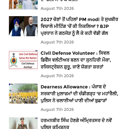
August 7th 2026
2027 ਚੋਣਾਂ ਤੋਂ ਪਹਿਲਾਂ PM modi ਤੇ ਸੁਖਬੀਰ
ਵਿਚਾਲੇ ਮੀਟਿੰਗ 'ਚੋਂ ਕੀ ਨਿਕਲਿਆ ? BJP
ਪ੍ਰਧਾਨ ਨੇ ਗਠਜੋੜ ਨੂੰ ਲੈ ਕੇ ਕਹੀ ਵੱਡੀ ਗੱਲ
August 7th 2026
Civil Defense Volunteer : ਸਿਵਲ
ਡਿਫੈਂਸ ਵਲੰਟੀਅਰ ਬਣਨ ਦਾ ਸੁਨਹਿਰੀ ਮੌਕਾ,
ਰਜਿਸਟ੍ਰੇਸ਼ਨ ਸ਼ੁਰੂ, ਜਾਣੋ ਯੋਗਤਾ ਸ਼ਰਤਾਂ
August 7th 2026
Dearness Allowance : ਪੰਜਾਬ ਦੇ
ਸਰਕਾਰੀ ਮੁਲਾਜ਼ਮਾਂ ਦੀ ਚੰਡੀਗੜ੍ਹ 'ਚ ਮਹਾਂਰੈਲੀ,
ਪੁਲਿਸ ਨੇ ਚਲਾਈਆਂ ਪਾਣੀ ਦੀਆਂ ਬੁਛਾੜਾਂ
August 7th 2026
ਹਰਮਨਬੀਰ ਸਿੰਘ ਹੋਣਗੇ ਅੰਮ੍ਰਿਤਸਰ ਦੇ ਨਵੇਂ
ਪੁਲਿਸ ਕਮਿਸ਼ਨਰ