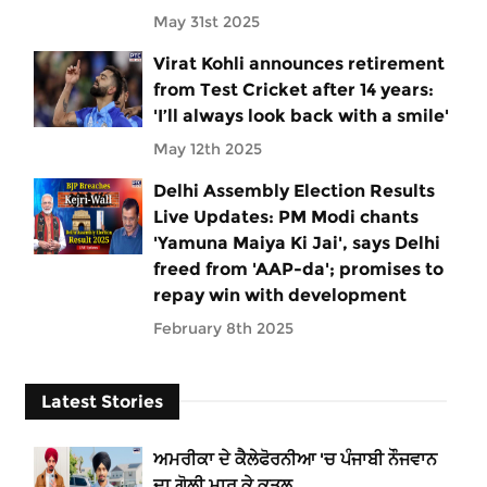
May 31st 2025
Virat Kohli announces retirement
from Test Cricket after 14 years:
'I’ll always look back with a smile'
May 12th 2025
Delhi Assembly Election Results
Live Updates: PM Modi chants
'Yamuna Maiya Ki Jai', says Delhi
freed from 'AAP-da'; promises to
repay win with development
February 8th 2025
Latest Stories
ਅਮਰੀਕਾ ਦੇ ਕੈਲੇਫੋਰਨੀਆ 'ਚ ਪੰਜਾਬੀ ਨੌਜਵਾਨ
ਦਾ ਗੋਲੀ ਮਾਰ ਕੇ ਕਤਲ