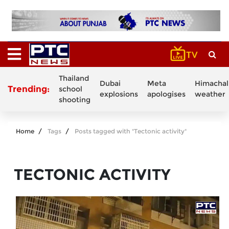
Thailand
Dubai
Meta
Himachal
Trending:
school
explosions
apologises
weather
shooting
Home
Tags
Posts tagged with "Tectonic activity"
TECTONIC ACTIVITY