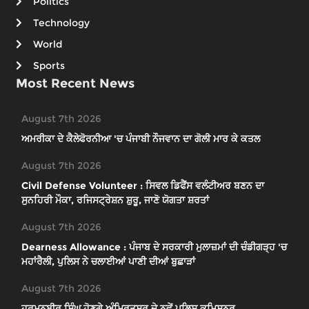
Politics
Technology
World
Sports
Most Recent News
August 7th 2026
ਅਮਰੀਕਾ ਦੇ ਕੈਲੇਫੋਰਨੀਆ 'ਚ ਪੰਜਾਬੀ ਨੌਜਵਾਨ ਦਾ ਗੋਲੀ ਮਾਰ ਕੇ ਕਤਲ
August 7th 2026
Civil Defense Volunteer : ਸਿਵਲ ਡਿਫੈਂਸ ਵਲੰਟੀਅਰ ਬਣਨ ਦਾ
ਸੁਨਹਿਰੀ ਮੌਕਾ, ਰਜਿਸਟ੍ਰੇਸ਼ਨ ਸ਼ੁਰੂ, ਜਾਣੋ ਯੋਗਤਾ ਸ਼ਰਤਾਂ
August 7th 2026
Dearness Allowance : ਪੰਜਾਬ ਦੇ ਸਰਕਾਰੀ ਮੁਲਾਜ਼ਮਾਂ ਦੀ ਚੰਡੀਗੜ੍ਹ 'ਚ
ਮਹਾਂਰੈਲੀ, ਪੁਲਿਸ ਨੇ ਚਲਾਈਆਂ ਪਾਣੀ ਦੀਆਂ ਬੁਛਾੜਾਂ
August 7th 2026
ਹਰਮਨਬੀਰ ਸਿੰਘ ਹੋਣਗੇ ਅੰਮ੍ਰਿਤਸਰ ਦੇ ਨਵੇਂ ਪੁਲਿਸ ਕਮਿਸ਼ਨਰ