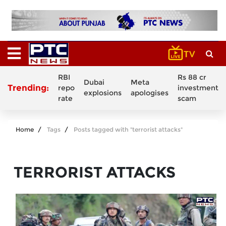
RBI
Rs 88 cr
Dubai
Meta
Trending:
repo
investment
explosions
apologises
rate
scam
Home
Tags
Posts tagged with "terrorist attacks"
TERRORIST ATTACKS