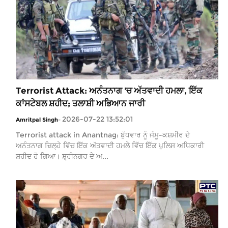
Terrorist Attack: ਅਨੰਤਨਾਗ 'ਚ ਅੱਤਵਾਦੀ ਹਮਲਾ, ਇੱਕ
ਕਾਂਸਟੇਬਲ ਸ਼ਹੀਦ; ਤਲਾਸ਼ੀ ਅਭਿਆਨ ਜਾਰੀ
2026-07-22 13:52:01
Amritpal Singh
-
Terrorist attack in Anantnag: ਬੁੱਧਵਾਰ ਨੂੰ ਜੰਮੂ-ਕਸ਼ਮੀਰ ਦੇ
ਅਨੰਤਨਾਗ ਜ਼ਿਲ੍ਹੇ ਵਿੱਚ ਇੱਕ ਅੱਤਵਾਦੀ ਹਮਲੇ ਵਿੱਚ ਇੱਕ ਪੁਲਿਸ ਅਧਿਕਾਰੀ
ਸ਼ਹੀਦ ਹੋ ਗਿਆ। ਸ਼੍ਰੀਨਗਰ ਦੇ ਅ...