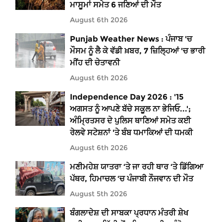
ਮਾਸੂਮਾਂ ਸਮੇਤ 6 ਜਣਿਆਂ ਦੀ ਮੌਤ
August 6th 2026
Punjab Weather News : ਪੰਜਾਬ 'ਚ
ਮੌਸਮ ਨੂੰ ਲੈ ਕੇ ਵੱਡੀ ਖ਼ਬਰ, 7 ਜ਼ਿਲ੍ਹਿਆਂ 'ਚ ਭਾਰੀ
ਮੀਂਹ ਦੀ ਚੇਤਾਵਨੀ
August 6th 2026
Independence Day 2026 : '15
ਅਗਸਤ ਨੂੰ ਆਪਣੇ ਬੱਚੇ ਸਕੂਲ ਨਾ ਭੇਜਿਓ...';
ਅੰਮ੍ਰਿਤਸਰ ਦੇ ਪੁਲਿਸ ਥਾਣਿਆਂ ਸਮੇਤ ਕਈ
ਰੇਲਵੇ ਸਟੇਸ਼ਨਾਂ 'ਤੇ ਬੰਬ ਧਮਾਕਿਆਂ ਦੀ ਧਮਕੀ
August 6th 2026
ਮਣੀਮਹੇਸ਼ ਯਾਤਰਾ ‘ਤੇ ਜਾ ਰਹੀ ਥਾਰ ‘ਤੇ ਡਿੱਗਿਆ
ਪੱਥਰ, ਹਿਮਾਚਲ ‘ਚ ਪੰਜਾਬੀ ਨੌਜਵਾਨ ਦੀ ਮੌਤ
August 5th 2026
ਬੰਗਲਾਦੇਸ਼ ਦੀ ਸਾਬਕਾ ਪ੍ਰਧਾਨ ਮੰਤਰੀ ਸ਼ੇਖ