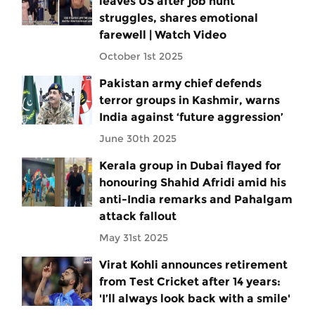
leaves US after job hunt
struggles, shares emotional
farewell | Watch Video
October 1st 2025
Pakistan army chief defends
terror groups in Kashmir, warns
India against ‘future aggression’
June 30th 2025
Kerala group in Dubai flayed for
honouring Shahid Afridi amid his
anti-India remarks and Pahalgam
attack fallout
May 31st 2025
Virat Kohli announces retirement
from Test Cricket after 14 years:
'I’ll always look back with a smile'