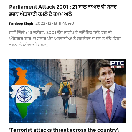
Parliament Attack 2001 : 21 ਸਾਲ ਬਾਅਦ ਵੀ ਸੰਸਦ
ਭਵਨ ਅੱਤਵਾਦੀ ਹਮਲੇ ਦੇ ਜ਼ਖ਼ਮ ਅੱਲੇ
2022-12-13 11:40:40
Pardeep Singh
-
ਨਵੀਂ ਦਿੱਲੀ : 13 ਦਸੰਬਰ, 2001 ਉਹ ਤਾਰੀਖ ਹੈ ਜਦੋਂ ਇਕ ਚਿੱਟੇ ਰੰਗ ਦੀ
ਅੰਬੈਸਡਰ ਕਾਰ 'ਚ ਸਵਾਰ ਪੰਜ ਅੱਤਵਾਦੀਆਂ ਨੇ ਲੋਕਤੰਤਰ ਦੇ ਸਭ ਤੋਂ ਵੱਡੇ ਸੰਸਦ
ਭਵਨ 'ਤੇ ਅੱਤਵਾਦੀ ਹਮਲ...
‘Terrorist attacks threat across the country’: