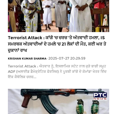
Terrorist Attack : ਕਾਂਗੋ 'ਚ ਚਰਚ 'ਤੇ ਅੱਤਵਾਦੀ ਹਮਲਾ, IS
ਸਮਰਥਕ ਅੱਤਵਾਦੀਆਂ ਦੇ ਹਮਲੇ 'ਚ 21 ਲੋਕਾਂ ਦੀ ਮੌਤ, ਕਈ ਘਰ ਤੇ
ਦੁਕਾਨਾਂ ਰਾਖ
2025-07-27 20:29:59
KRISHAN KUMAR SHARMA
-
Terrorist Attack : ਐਤਵਾਰ ਨੂੰ, ਇਸਲਾਮਿਕ ਸਟੇਟ ਨਾਲ ਜੁੜੇ ਬਾਗੀ ਸਮੂਹ
ADF (ਅਲਾਈਡ ਡੈਮੋਕ੍ਰੇਟਿਕ ਫੋਰਸਿਜ਼) ਨੇ ਪੂਰਬੀ ਕਾਂਗੋ ਦੇ ਕੋਮਾਂਡਾ ਖੇਤਰ ਵਿੱਚ
ਇੱਕ ਕੈਥੋਲਿਕ ਚਰਚ...