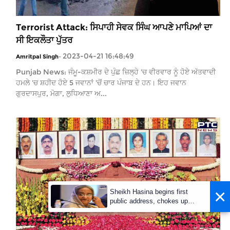
Terrorist Attack: ਸਿਪਾਹੀ ਸੇਵਕ ਸਿੰਘ ਆਪਣੇ ਮਾਪਿਆਂ ਦਾ
ਸੀ ਇਕਲੌਤਾ ਪੁੱਤਰ
2023-04-21 16:48:49
Amritpal Singh
-
Punjab News: ਜੰਮੂ-ਕਸ਼ਮੀਰ ਦੇ ਪੁੰਛ ਜ਼ਿਲ੍ਹੇ 'ਚ ਵੀਰਵਾਰ ਨੂੰ ਹੋਏ ਅੱਤਵਾਦੀ
ਹਮਲੇ 'ਚ ਸ਼ਹੀਦ ਹੋਏ 5 ਜਵਾਨਾਂ 'ਚੋਂ ਚਾਰ ਪੰਜਾਬ ਦੇ ਹਨ। ਇਹ ਜਵਾਨ
ਗੁਰਦਾਸਪੁਰ, ਮੋਗਾ, ਲੁਧਿਆਣਾ ਅ...
×
Sheikh Hasina begins first
public address, chokes up
while recalling family's
massacre | LIVE UPDATES