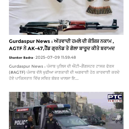
Gurdaspur News : ਅੱਤਵਾਦੀ ਹਮਲੇ ਦੀ ਕੋਸ਼ਿਸ਼ ਨਕਾਮ ,
AGTF ਨੇ AK-47,ਹੈਂਡ ਗ੍ਰਨੇਡ ਤੇ ਗੋਲਾ ਬਾਰੂਦ ਕੀਤੇ ਬਰਾਮਦ
2025-07-09 11:59:48
Shanker Badra
-
Gurdaspur News : ਪੰਜਾਬ ਪੁਲਿਸ ਦੀ ਐਂਟੀ-ਗੈਂਗਸਟਰ ਟਾਸਕ ਫੋਰਸ
(#AGTF) ​​ਪੰਜਾਬ ਵੱਲੋ ਖੁਫੀਆ ਜਾਣਕਾਰੀ ਦੀ ਅਗਵਾਈ ਹੇਠ ਕਾਰਵਾਈ ਕਰਦੇ
ਹੋਏ ਪਾਕਿਸਤਾਨ ਵਿੱਚ ਸਥਿਤ ਬੱਬਰ ਖਾਲਸਾ ਇ...