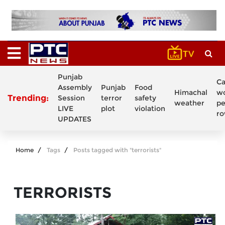
Punjab
C
Assembly
Punjab
Food
Himachal
w
Trending:
Session
terror
safety
weather
pe
LIVE
plot
violation
r
UPDATES
Home
Tags
Posts tagged with "terrorists"
TERRORISTS