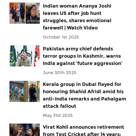
Indian woman Ananya Joshi
leaves US after job hunt
struggles, shares emotional
farewell | Watch Video
October 1st 2025
Pakistan army chief defends
terror groups in Kashmir, warns
India against ‘future aggression’
June 30th 2025
Kerala group in Dubai flayed for
honouring Shahid Afridi amid his
anti-India remarks and Pahalgam
attack fallout
May 31st 2025
Virat Kohli announces retirement
from Test Cricket after 14 years: