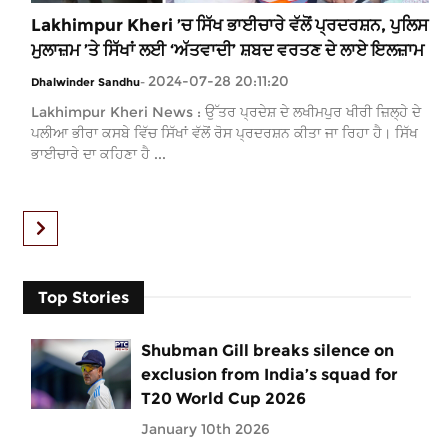
Lakhimpur Kheri ’ਚ ਸਿੱਖ ਭਾਈਚਾਰੇ ਵੱਲੋਂ ਪ੍ਰਦਰਸ਼ਨ, ਪੁਲਿਸ
ਮੁਲਾਜ਼ਮ ’ਤੇ ਸਿੱਖਾਂ ਲਈ ‘ਅੱਤਵਾਦੀ’ ਸ਼ਬਦ ਵਰਤਣ ਦੇ ਲਾਏ ਇਲਜ਼ਾਮ
2024-07-28 20:11:20
Dhalwinder Sandhu
-
Lakhimpur Kheri News : ਉੱਤਰ ਪ੍ਰਦੇਸ਼ ਦੇ ਲਖੀਮਪੁਰ ਖੀਰੀ ਜ਼ਿਲ੍ਹੇ ਦੇ
ਪਲੀਆ ਭੀਰਾ ਕਸਬੇ ਵਿੱਚ ਸਿੱਖਾਂ ਵੱਲੋਂ ਰੋਸ ਪ੍ਰਦਰਸ਼ਨ ਕੀਤਾ ਜਾ ਰਿਹਾ ਹੈ। ਸਿੱਖ
ਭਾਈਚਾਰੇ ਦਾ ਕਹਿਣਾ ਹੈ ...
Top Stories
Shubman Gill breaks silence on
exclusion from India’s squad for
T20 World Cup 2026
January 10th 2026