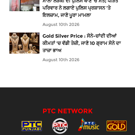
ਸਾਲਾਂ ਲੜਕੀ ਦੀ ਪੁਲਿਸ ਥਾਣੇ ’ਚ ਮੌਤ; ਪੀੜਤ
ਪਰਿਵਾਰ ਨੇ ਲਗਾਏ ਪੁਲਿਸ ਪ੍ਰਸ਼ਾਸਨ ’ਤੇ
ਇਲਜ਼ਾਮ, ਜਾਣੋ ਪੂਰਾ ਮਾਮਲਾ
August 10th 2026
Gold Silver Price : ਸੋਨੇ-ਚਾਂਦੀ ਦੀਆਂ
ਕੀਮਤਾਂ 'ਚ ਵੱਡੀ ਤੇਜ਼ੀ, ਜਾਣੋ 10 ਗ੍ਰਾਮ ਸੋਨੇ ਦਾ
ਤਾਜ਼ਾ ਭਾਅ
August 10th 2026
PTC NETWORK