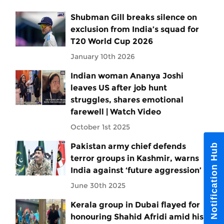
Shubman Gill breaks silence on
exclusion from India’s squad for
T20 World Cup 2026
January 10th 2026
Indian woman Ananya Joshi
leaves US after job hunt
struggles, shares emotional
farewell | Watch Video
October 1st 2025
Pakistan army chief defends
Notification Hub
terror groups in Kashmir, warns
India against ‘future aggression’
June 30th 2025
Kerala group in Dubai flayed for
honouring Shahid Afridi amid his