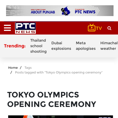
Thailand
Dubai
Meta
Himachal
Trending:
school
explosions
apologises
weather
shooting
Home
Tags
Posts tagged with "Tokyo Olympics opening ceremony"
TOKYO OLYMPICS
OPENING CEREMONY