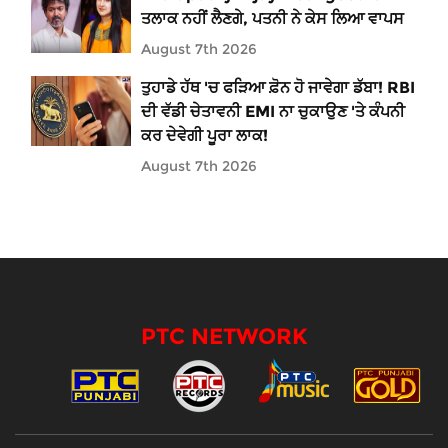
ਤਲਾਕ ਨਹੀਂ ਲੈਣਗੇ, ਪਤਨੀ ਨੇ ਕੇਸ ਲਿਆ ਵਾਪਸ
August 7th 2026
ਤੁਹਾਡੇ ਹੱਥ 'ਚ ਫੜਿਆ ਫ਼ੋਨ ਹੋ ਜਾਵੇਗਾ ਡੱਬਾ! RBI
ਦੀ ਵੱਡੀ ਚੇਤਾਵਨੀ EMI ਨਾ ਚੁਕਾਉਣ 'ਤੇ ਕੰਪਨੀ
ਕਰ ਦੇਵੇਗੀ ਪੂਰਾ ਲਾਕ!
August 7th 2026
PTC NETWORK