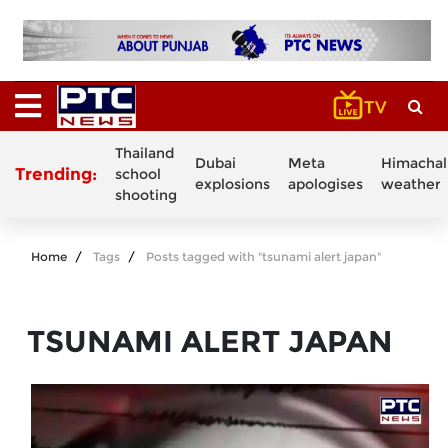
Thailand
Dubai
Meta
Himachal
Trending:
school
explosions
apologises
weather
shooting
Home
Tags
Posts tagged with "tsunami alert japan"
TSUNAMI ALERT JAPAN