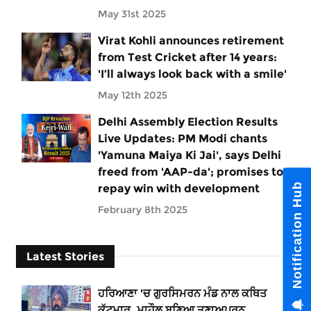
May 31st 2025
Virat Kohli announces retirement
from Test Cricket after 14 years:
'I’ll always look back with a smile'
May 12th 2025
Delhi Assembly Election Results
Live Updates: PM Modi chants
'Yamuna Maiya Ki Jai', says Delhi
freed from 'AAP-da'; promises to
Notification Hub
repay win with development
February 8th 2025
Latest Stories
ਹਰਿਆਣਾ 'ਚ ਗੁਰਸਿਮਰਨ ਮੰਡ ਨਾਲ ਕਥਿਤ
ਕੁੱਟਮਾਰ, ਮਾਹੌਲ ਬਣਿਆ ਤਣਾਅਪੂਰਨ