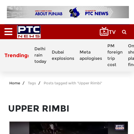
PM
On
Delhi
Dubai
Meta
foreign
sh
Trending:
rain
explosions
apologises
trip
pl
today
cost
fi
Home
Tags
Posts tagged with "Upper Rimbi"
UPPER RIMBI