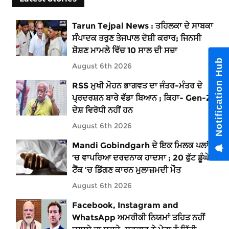
Tarun Tejpal News : ਤਹਿਲਕਾ ਦੇ ਸਾਬਕਾ
ਸੰਪਾਦਕ ਤਰੁਣ ਤੇਜਪਾਲ ਦੋਸ਼ੀ ਕਰਾਰ; ਜਿਨਸੀ
ਸ਼ੋਸ਼ਣ ਮਾਮਲੇ ਵਿੱਚ 10 ਸਾਲ ਦੀ ਸਜ਼ਾ
Notification Hub
August 6th 2026
RSS ਮੁਖੀ ਮੋਹਨ ਭਾਗਵਤ ਦਾ ਜੰਤਰ-ਮੰਤਰ ਦੇ
ਪ੍ਰਦਰਸ਼ਨ ਬਾਰੇ ਵੱਡਾ ਬਿਆਨ ; ਕਿਹਾ- Gen-Z
ਦੇਸ਼ ਵਿਰੋਧੀ ਨਹੀਂ ਹਨ
August 6th 2026
Mandi Gobindgarh ਦੇ ਇਕ ਮਿਲਕ ਪਲਾਂਟ
’ਚ ਵਾਪਰਿਆ ਦਰਦਨਾਕ ਹਾਦਸਾ ; 20 ਫੁੱਟ ਡੂੰਘੇ
ਟੈਂਕ ’ਚ ਡਿੱਗਣ ਕਾਰਨ ਮੁਲਾਜ਼ਮਦੀ ਮੌਤ
August 6th 2026
Facebook, Instagram and
WhatsApp ਅਮਰੀਕੀ ਨਿਯਮਾਂ ਤਹਿਤ ਨਹੀਂ