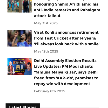
honouring Shahid Afridi amid his
anti-India remarks and Pahalgam
attack fallout
May 31st 2025
Virat Kohli announces retirement
from Test Cricket after 14 years:
'I’ll always look back with a smile'
May 12th 2025
Delhi Assembly Election Results
Live Updates: PM Modi chants
'Yamuna Maiya Ki Jai', says Delhi
freed from 'AAP-da'; promises to
repay win with development
February 8th 2025
Latest Stories