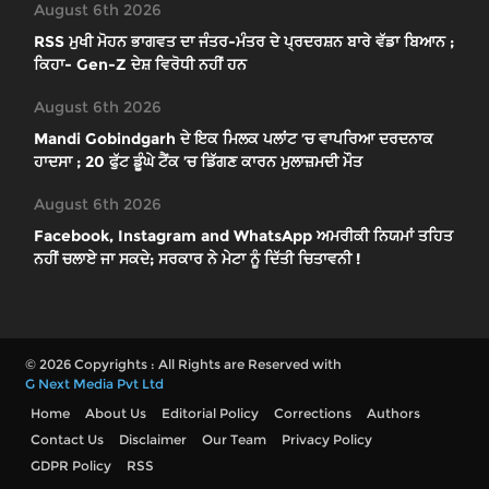
August 6th 2026
RSS ਮੁਖੀ ਮੋਹਨ ਭਾਗਵਤ ਦਾ ਜੰਤਰ-ਮੰਤਰ ਦੇ ਪ੍ਰਦਰਸ਼ਨ ਬਾਰੇ ਵੱਡਾ ਬਿਆਨ ;
ਕਿਹਾ- Gen-Z ਦੇਸ਼ ਵਿਰੋਧੀ ਨਹੀਂ ਹਨ
August 6th 2026
Mandi Gobindgarh ਦੇ ਇਕ ਮਿਲਕ ਪਲਾਂਟ ’ਚ ਵਾਪਰਿਆ ਦਰਦਨਾਕ
ਹਾਦਸਾ ; 20 ਫੁੱਟ ਡੂੰਘੇ ਟੈਂਕ ’ਚ ਡਿੱਗਣ ਕਾਰਨ ਮੁਲਾਜ਼ਮਦੀ ਮੌਤ
August 6th 2026
Facebook, Instagram and WhatsApp ਅਮਰੀਕੀ ਨਿਯਮਾਂ ਤਹਿਤ
ਨਹੀਂ ਚਲਾਏ ਜਾ ਸਕਦੇ; ਸਰਕਾਰ ਨੇ ਮੇਟਾ ਨੂੰ ਦਿੱਤੀ ਚਿਤਾਵਨੀ !
© 2026 Copyrights : All Rights are Reserved with
G Next Media Pvt Ltd
Home
About Us
Editorial Policy
Corrections
Authors
Contact Us
Disclaimer
Our Team
Privacy Policy
GDPR Policy
RSS