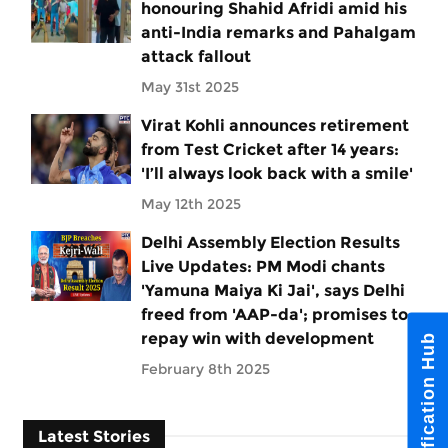
honouring Shahid Afridi amid his
anti-India remarks and Pahalgam
attack fallout
May 31st 2025
Virat Kohli announces retirement
from Test Cricket after 14 years:
'I’ll always look back with a smile'
May 12th 2025
Delhi Assembly Election Results
Live Updates: PM Modi chants
'Yamuna Maiya Ki Jai', says Delhi
freed from 'AAP-da'; promises to
repay win with development
Notification Hub
February 8th 2025
Latest Stories