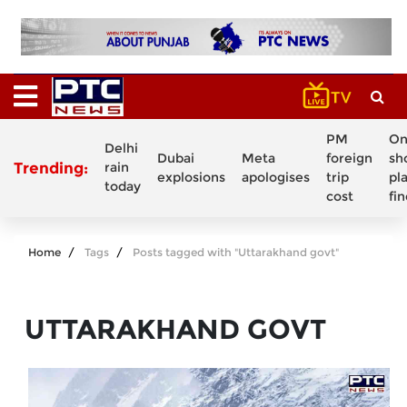
PM
On
Delhi
Dubai
Meta
foreign
sh
Trending:
rain
explosions
apologises
trip
pl
today
cost
fi
Home
Tags
Posts tagged with "Uttarakhand govt"
UTTARAKHAND GOVT