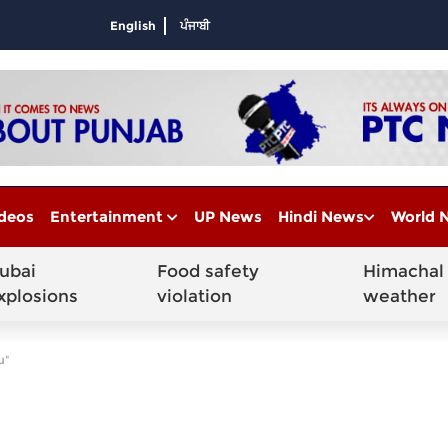
English
ਪੰਜਾਬੀ
deos
Entertainment
UP News
Hindi News
World 
ubai
Food safety
Himachal
xplosions
violation
weather
u"