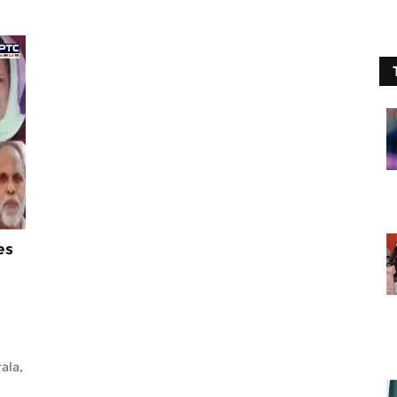
es
ala,