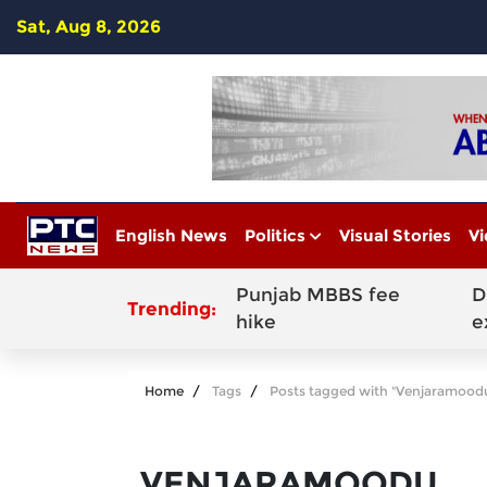
Sat, Aug 8, 2026
English News
Politics
Visual Stories
Vi
Punjab MBBS fee
D
Trending:
hike
e
Home
Tags
Posts tagged with "Venjaramood
VENJARAMOODU