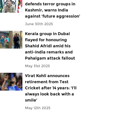
defends terror groups in
Kashmir, warns India
against ‘future aggression’
June 30th 2025
Kerala group in Dubai
flayed for honouring
Shahid Afridi amid his
anti-India remarks and
Pahalgam attack fallout
May 31st 2025
Virat Kohli announces
retirement from Test
Cricket after 14 years: 'I’ll
always look back with a
smile'
May 12th 2025