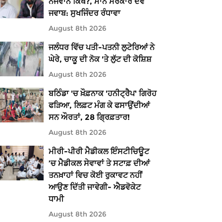
ਨੌਜਵਾਨ ਕਿੱਥੇ?, ਮਾਨ ਸਰਕਾਰ ਦੇਵੇ
ਜਵਾਬ: ਸੁਖਜਿੰਦਰ ਰੰਧਾਵਾ
August 8th 2026
ਜਲੰਧਰ ਵਿੱਚ ਪਤੀ-ਪਤਨੀ ਲੁਟੇਰਿਆਂ ਨੇ
ਘੇਰੇ, ਚਾਕੂ ਦੀ ਨੋਕ 'ਤੇ ਲੁੱਟ ਦੀ ਕੋਸ਼ਿਸ਼
August 8th 2026
ਬਠਿੰਡਾ 'ਚ ਖ਼ੌਫ਼ਨਾਕ 'ਹਨੀਟ੍ਰੈਪ' ਗਿਰੋਹ
ਫੜਿਆ, ਲਿਫ਼ਟ ਮੰਗ ਕੇ ਫਸਾਉਂਦੀਆਂ
ਸਨ ਔਰਤਾਂ, 28 ਗ੍ਰਿਫ਼ਤਾਰ!
August 8th 2026
ਮੀਰੀ-ਪੀਰੀ ਮੈਡੀਕਲ ਇੰਸਟੀਚਿਊਟ
’ਚ ਮੈਡੀਕਲ ਸੇਵਾਵਾਂ ਤੇ ਸਟਾਫ਼ ਦੀਆਂ
ਤਨਖ਼ਾਹਾਂ ਵਿਚ ਕੋਈ ਰੁਕਾਵਟ ਨਹੀਂ
ਆਉਣ ਦਿੱਤੀ ਜਾਵੇਗੀ- ਐਡਵੋਕੇਟ
ਧਾਮੀ
August 8th 2026