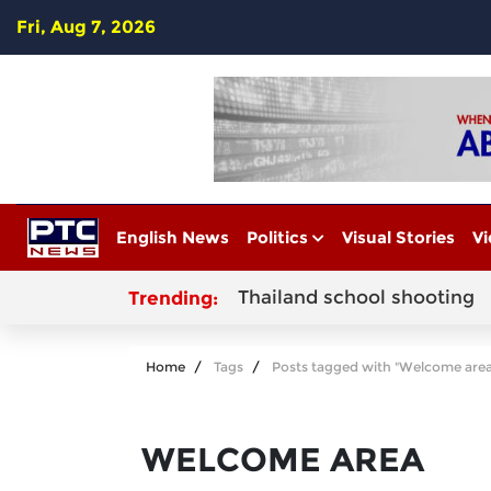
Fri, Aug 7, 2026
English News
Politics
Visual Stories
Vi
Thailand school shooting
Trending:
Home
Tags
Posts tagged with "Welcome area
WELCOME AREA