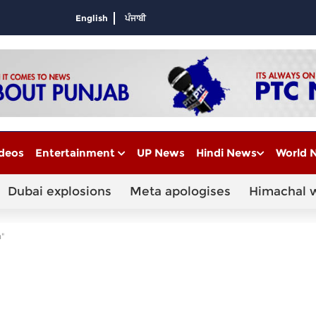
English
ਪੰਜਾਬੀ
deos
Entertainment
UP News
Hindi News
World 
Dubai explosions
Meta apologises
Himachal 
"