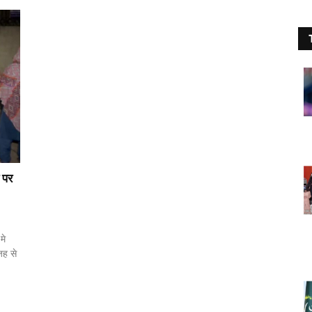
े पर
मे
जह से