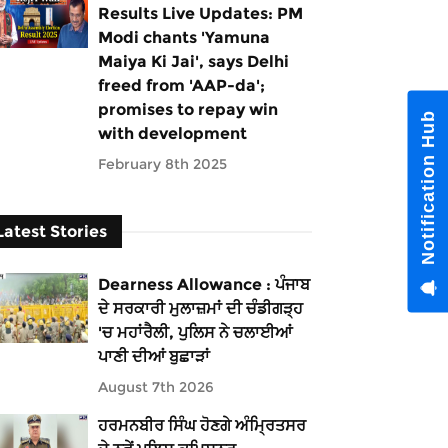
Results Live Updates: PM
Modi chants 'Yamuna
Maiya Ki Jai', says Delhi
freed from 'AAP-da';
promises to repay win
Notification Hub
with development
February 8th 2025
Latest Stories
Dearness Allowance : ਪੰਜਾਬ
ਦੇ ਸਰਕਾਰੀ ਮੁਲਾਜ਼ਮਾਂ ਦੀ ਚੰਡੀਗੜ੍ਹ
'ਚ ਮਹਾਂਰੈਲੀ, ਪੁਲਿਸ ਨੇ ਚਲਾਈਆਂ
ਪਾਣੀ ਦੀਆਂ ਬੁਛਾੜਾਂ
August 7th 2026
ਹਰਮਨਬੀਰ ਸਿੰਘ ਹੋਣਗੇ ਅੰਮ੍ਰਿਤਸਰ