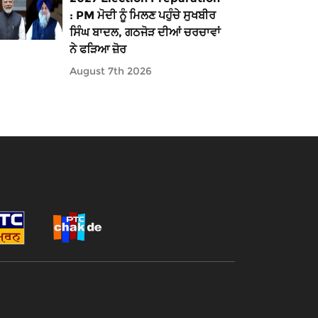
: PM ਮੋਦੀ ਨੂੰ ਮਿਲਣ ਪਹੁੰਚੇ ਸੁਖਬੀਰ
ਸਿੰਘ ਬਾਦਲ, ਗਠਜੋੜ ਦੀਆਂ ਚਰਚਾਵਾਂ
ਨੇ ਫੜਿਆ ਜ਼ੋਰ
August 7th 2026