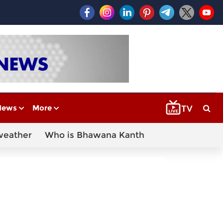
News
More
weather
Who is Bhawana Kanth