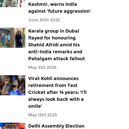
Kashmir, warns India
against ‘future aggression’
June 30th 2025
Kerala group in Dubai
flayed for honouring
Shahid Afridi amid his
anti-India remarks and
Pahalgam attack fallout
May 31st 2025
Virat Kohli announces
retirement from Test
Cricket after 14 years: 'I’ll
always look back with a
smile'
May 12th 2025
Delhi Assembly Election