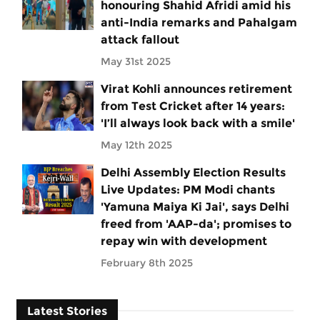
honouring Shahid Afridi amid his
anti-India remarks and Pahalgam
attack fallout
May 31st 2025
Virat Kohli announces retirement
from Test Cricket after 14 years:
'I’ll always look back with a smile'
May 12th 2025
Delhi Assembly Election Results
Live Updates: PM Modi chants
'Yamuna Maiya Ki Jai', says Delhi
freed from 'AAP-da'; promises to
repay win with development
February 8th 2025
Latest Stories