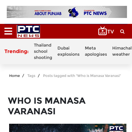
Thailand
Dubai
Meta
Himachal
Trending:
school
explosions
apologises
weather
shooting
Home
Tags
Posts tagged with "Who is Manasa Varanasi"
WHO IS MANASA
VARANASI