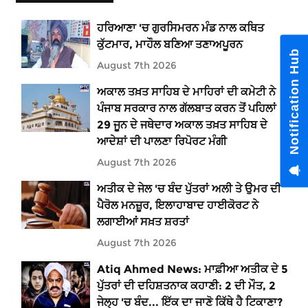
ਹਰਿਆਣਾ 'ਚ ਗੁਰਸਿਮਰਨ ਮੰਡ ਨਾਲ ਕਥਿਤ
ਕੁੱਟਮਾਰ, ਮਾਹੌਲ ਬਣਿਆ ਤਣਾਅਪੂਰਨ
Notification Hub
August 7th 2026
ਅਕਾਲ ਤਖ਼ਤ ਸਾਹਿਬ ਦੇ ਮਾਹਿਰਾਂ ਦੀ ਕਮੇਟੀ ਨੇ
ਪੰਜਾਬ ਸਰਕਾਰ ਨਾਲ ਗੱਲਬਾਤ ਕਰਨ ਤੋਂ ਪਹਿਲਾਂ
29 ਜੂਨ ਦੇ ਜਥੇਦਾਰ ਅਕਾਲ ਤਖ਼ਤ ਸਾਹਿਬ ਦੇ
ਆਦੇਸ਼ਾਂ ਦੀ ਪਾਲਣਾ ਰਿਪੋਰਟ ਮੰਗੀ
August 7th 2026
ਅਤੀਕ ਦੇ ਜੇਲ 'ਚ ਬੰਦ ਪੁੱਤਰਾਂ ਅਲੀ ਤੇ ਉਮਰ ਦੀ
ਪੈਰੋਲ ਮਨਜ਼ੂਰ, ਇਲਾਹਾਬਾਦ ਹਾਈਕੋਰਟ ਨੇ
ਲਗਾਈਆਂ ਸਖ਼ਤ ਸ਼ਰਤਾਂ
August 7th 2026
Atiq Ahmed News: ਮਾਫ਼ੀਆ ਅਤੀਕ ਦੇ 5
ਪੁੱਤਰਾਂ ਦੀ ਦਹਿਸ਼ਤਨਾਕ ਕਹਾਣੀ: 2 ਦੀ ਮੌਤ, 2
ਜੇਲ੍ਹ 'ਚ ਬੰਦ... ਇੱਕ ਦਾ ਜਾਣੋ ਕਿੱਥੇ ਹੈ ਟਿਕਾਣਾ?