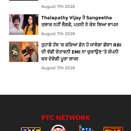
August 7th 2026
Thalapathy Vijay ਤੇ Sangeetha
ਤਲਾਕ ਨਹੀਂ ਲੈਣਗੇ, ਪਤਨੀ ਨੇ ਕੇਸ ਲਿਆ ਵਾਪਸ
August 7th 2026
ਤੁਹਾਡੇ ਹੱਥ 'ਚ ਫੜਿਆ ਫ਼ੋਨ ਹੋ ਜਾਵੇਗਾ ਡੱਬਾ! RBI
ਦੀ ਵੱਡੀ ਚੇਤਾਵਨੀ EMI ਨਾ ਚੁਕਾਉਣ 'ਤੇ ਕੰਪਨੀ
ਕਰ ਦੇਵੇਗੀ ਪੂਰਾ ਲਾਕ!
August 7th 2026
PTC NETWORK