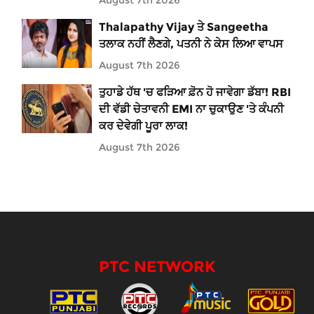
Thalapathy Vijay ਤੇ Sangeetha
ਤਲਾਕ ਨਹੀਂ ਲੈਣਗੇ, ਪਤਨੀ ਨੇ ਕੇਸ ਲਿਆ ਵਾਪਸ
August 7th 2026
ਤੁਹਾਡੇ ਹੱਥ 'ਚ ਫੜਿਆ ਫ਼ੋਨ ਹੋ ਜਾਵੇਗਾ ਡੱਬਾ! RBI
ਦੀ ਵੱਡੀ ਚੇਤਾਵਨੀ EMI ਨਾ ਚੁਕਾਉਣ 'ਤੇ ਕੰਪਨੀ
ਕਰ ਦੇਵੇਗੀ ਪੂਰਾ ਲਾਕ!
August 7th 2026
PTC NETWORK