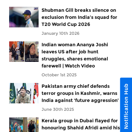
Shubman Gill breaks silence on
exclusion from India’s squad for
T20 World Cup 2026
January 10th 2026
Indian woman Ananya Joshi
leaves US after job hunt
struggles, shares emotional
farewell | Watch Video
October 1st 2025
Notification Hub
Pakistan army chief defends
terror groups in Kashmir, warns
India against ‘future aggression’
June 30th 2025
Kerala group in Dubai flayed for
honouring Shahid Afridi amid his