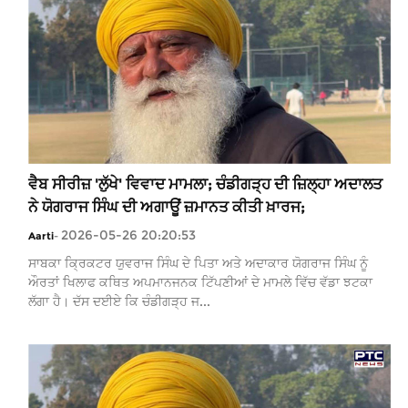
ਵੈਬ ਸੀਰੀਜ਼ 'ਲੁੱਖੇ' ਵਿਵਾਦ ਮਾਮਲਾ; ਚੰਡੀਗੜ੍ਹ ਦੀ ਜ਼ਿਲ੍ਹਾ ਅਦਾਲਤ
ਨੇ ਯੋਗਰਾਜ ਸਿੰਘ ਦੀ ਅਗਾਊਂ ਜ਼ਮਾਨਤ ਕੀਤੀ ਖ਼ਾਰਜ;
2026-05-26 20:20:53
Aarti
-
ਸਾਬਕਾ ਕ੍ਰਿਕਟਰ ਯੁਵਰਾਜ ਸਿੰਘ ਦੇ ਪਿਤਾ ਅਤੇ ਅਦਾਕਾਰ ਯੋਗਰਾਜ ਸਿੰਘ ਨੂੰ
ਔਰਤਾਂ ਖਿਲਾਫ ਕਥਿਤ ਅਪਮਾਨਜਨਕ ਟਿੱਪਣੀਆਂ ਦੇ ਮਾਮਲੇ ਵਿੱਚ ਵੱਡਾ ਝਟਕਾ
ਲੱਗਾ ਹੈ। ਦੱਸ ਦਈਏ ਕਿ ਚੰਡੀਗੜ੍ਹ ਜ...