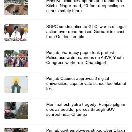
Massive sinkhole appears on Ludhiana's
Kitchlu Nagar road, 20-foot-deep collapse
sparks safety fears
SGPC sends notice to GTC, warns of legal
action over unauthorised Gurbani telecast
from Golden Temple
Punjab pharmacy paper leak protest:
Police use water cannons on ABVP, Youth
Congress workers in Chandigarh
Punjab Cabinet approves 3 digital
universities, caps private school fee hike at
5%
Manimahesh yatra tragedy: Punjab pilgrim
dies as boulder pierces through SUV
sunroof near Chamba
Punjab govt employees strike: Over 1 lakh