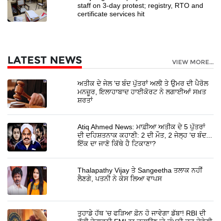
staff on 3-day protest; registry, RTO and
certificate services hit
LATEST NEWS
VIEW MORE...
ਅਤੀਕ ਦੇ ਜੇਲ 'ਚ ਬੰਦ ਪੁੱਤਰਾਂ ਅਲੀ ਤੇ ਉਮਰ ਦੀ ਪੈਰੋਲ
ਮਨਜ਼ੂਰ, ਇਲਾਹਾਬਾਦ ਹਾਈਕੋਰਟ ਨੇ ਲਗਾਈਆਂ ਸਖ਼ਤ
ਸ਼ਰਤਾਂ
Atiq Ahmed News: ਮਾਫ਼ੀਆ ਅਤੀਕ ਦੇ 5 ਪੁੱਤਰਾਂ
ਦੀ ਦਹਿਸ਼ਤਨਾਕ ਕਹਾਣੀ: 2 ਦੀ ਮੌਤ, 2 ਜੇਲ੍ਹ 'ਚ ਬੰਦ...
ਇੱਕ ਦਾ ਜਾਣੋ ਕਿੱਥੇ ਹੈ ਟਿਕਾਣਾ?
Thalapathy Vijay ਤੇ Sangeetha ਤਲਾਕ ਨਹੀਂ
ਲੈਣਗੇ, ਪਤਨੀ ਨੇ ਕੇਸ ਲਿਆ ਵਾਪਸ
ਤੁਹਾਡੇ ਹੱਥ 'ਚ ਫੜਿਆ ਫ਼ੋਨ ਹੋ ਜਾਵੇਗਾ ਡੱਬਾ! RBI ਦੀ