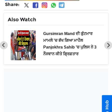
Share:
Also Watch
ੋਲੇ
Gursimran Mand ਦੀ ਕੁੱਟਮਾਰ
ਮਾਮਲੇ 'ਚ ਭੱਖ ਗਿਆ ਮਾਹੌਲ
Panjokhra Sahib 'ਚ ਪੁਲਿਸ ਨੇ 3
ਨੌਜਵਾਨ ਕੀਤੇ ਗ੍ਰਿਫ਼ਤਾਰ