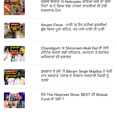
ਜੰਗਲੀ ਇਲਾਕੇ 'ਚ Helicopter ਬਣਿਆ ਅੱਗ ਦਾ ਗੋਲਾ
ਮਿੰਟਾਂ 'ਚ ਹੋ ਗਿਆ ਵੱਡਾ ਹਾਦਸਾ ਯਾਤਰੀਆਂ ਦੀ ਹੋਈ
ਦਰਦਨਾਕ ਮੌ/ਤ
Assam Flood : ਪਾਣੀ 'ਚ ਤੈਰ ਰਹੀਆਂ ਕੁਰਸੀਆਂ,
ਡੁੱਬ ਗਿਆ ਪੂਰਾ ਸ਼ਹਿਰ, ਹਰ ਪਾਸੇ ਪਾਣੀ ਹੀ ਪਾਣੀ
Chandigarh 'ਚ Shiromani Akali Dal ਦੀ ਹੋਈ
ਮੀਟਿੰਗ ਔਰਤਾਂ ਲਈ ਸਤਿਕਾਰ, ਸਮਾਨਤਾ ਤੇ ਬਰਾਬਰ
ਅਧਿਕਾਰਾਂ ਦੀ ਵਕਾਲਤ
ਰੁਜ਼ਗਾਰ ਦੇ ਮੁੱਦੇ 'ਤੇ Bikram Singh Majithia ਨੇ ਘੇਰੀ
ਮਾਨ ਸਰਕਾਰ 'ਪੰਜਾਬ ਦੇ ਨੌਜਵਾਨ ਸਰਕਾਰੀ ਨੌਕਰੀ ਨੂੰ
ਤਰਸੇ'
ਵੇਖੋ The Harpreet Show, BEST ਕੀ Mutual
Fund ਜਾਂ SIP ?