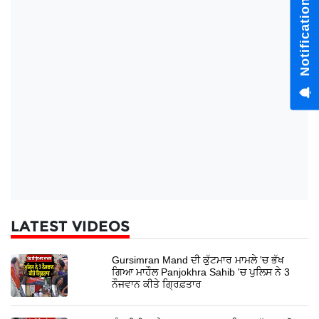
Notification Hub
LATEST VIDEOS
Gursimran Mand ਦੀ ਕੁੱਟਮਾਰ ਮਾਮਲੇ 'ਚ ਭੱਖ
ਗਿਆ ਮਾਹੌਲ Panjokhra Sahib 'ਚ ਪੁਲਿਸ ਨੇ 3
ਨੌਜਵਾਨ ਕੀਤੇ ਗ੍ਰਿਫ਼ਤਾਰ