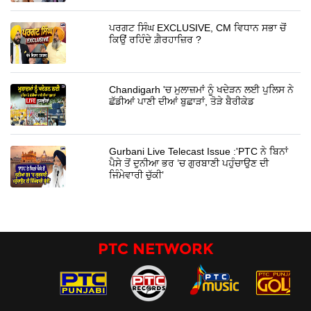
ਪਰਗਟ ਸਿੰਘ EXCLUSIVE, CM ਵਿਧਾਨ ਸਭਾ ਚੋਂ
ਕਿਉਂ ਰਹਿੰਦੇ ਗ਼ੈਰਹਾਜ਼ਿਰ ?
Chandigarh 'ਚ ਮੁਲਾਜ਼ਮਾਂ ਨੂੰ ਖਦੇੜਨ ਲਈ ਪੁਲਿਸ ਨੇ
ਛੱਡੀਆਂ ਪਾਣੀ ਦੀਆਂ ਬੁਛਾੜਾਂ, ਤੋੜੇ ਬੈਰੀਕੇਡ
Gurbani Live Telecast Issue :'PTC ਨੇ ਬਿਨਾਂ
ਪੈਸੇ ਤੋਂ ਦੁਨੀਆ ਭਰ ’ਚ ਗੁਰਬਾਣੀ ਪਹੁੰਚਾਉਣ ਦੀ
ਜਿੰਮੇਵਾਰੀ ਚੁੱਕੀ’
PTC NETWORK