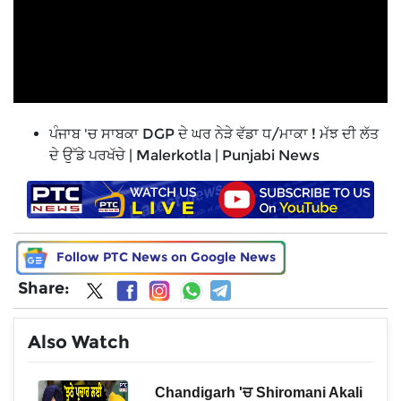
ਪੰਜਾਬ 'ਚ ਸਾਬਕਾ DGP ਦੇ ਘਰ ਨੇੜੇ ਵੱਡਾ ਧ/ਮਾਕਾ ! ਮੱਝ ਦੀ ਲੱਤ
ਦੇ ਉੱਡੇ ਪਰਖੱਚੇ | Malerkotla | Punjabi News
Follow PTC News on Google News
Share:
Also Watch
ਸ਼ਨ
Chandigarh 'ਚ Shiromani Akali