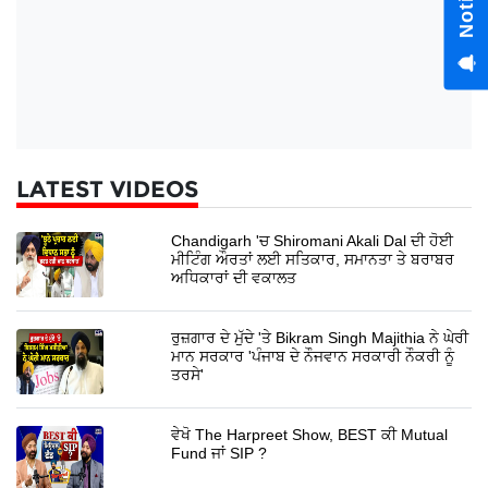
LATEST VIDEOS
Chandigarh 'ਚ Shiromani Akali Dal ਦੀ ਹੋਈ
ਮੀਟਿੰਗ ਔਰਤਾਂ ਲਈ ਸਤਿਕਾਰ, ਸਮਾਨਤਾ ਤੇ ਬਰਾਬਰ
ਅਧਿਕਾਰਾਂ ਦੀ ਵਕਾਲਤ
ਰੁਜ਼ਗਾਰ ਦੇ ਮੁੱਦੇ 'ਤੇ Bikram Singh Majithia ਨੇ ਘੇਰੀ
ਮਾਨ ਸਰਕਾਰ 'ਪੰਜਾਬ ਦੇ ਨੌਜਵਾਨ ਸਰਕਾਰੀ ਨੌਕਰੀ ਨੂੰ
ਤਰਸੇ'
ਵੇਖੋ The Harpreet Show, BEST ਕੀ Mutual
Fund ਜਾਂ SIP ?