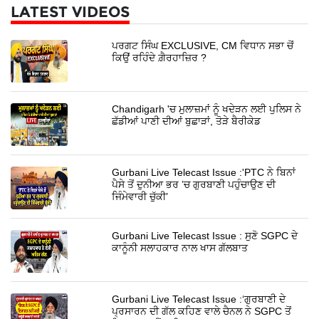
LATEST VIDEOS
ਪਰਗਟ ਸਿੰਘ EXCLUSIVE, CM ਵਿਧਾਨ ਸਭਾ ਚੋਂ
ਕਿਉਂ ਰਹਿੰਦੇ ਗ਼ੈਰਹਾਜ਼ਿਰ ?
Chandigarh 'ਚ ਮੁਲਾਜ਼ਮਾਂ ਨੂੰ ਖਦੇੜਨ ਲਈ ਪੁਲਿਸ ਨੇ
ਛੱਡੀਆਂ ਪਾਣੀ ਦੀਆਂ ਬੁਛਾੜਾਂ, ਤੋੜੇ ਬੈਰੀਕੇਡ
Gurbani Live Telecast Issue :'PTC ਨੇ ਬਿਨਾਂ
ਪੈਸੇ ਤੋਂ ਦੁਨੀਆ ਭਰ ’ਚ ਗੁਰਬਾਣੀ ਪਹੁੰਚਾਉਣ ਦੀ
ਜਿੰਮੇਵਾਰੀ ਚੁੱਕੀ’
Gurbani Live Telecast Issue : ਸੁਣੋ SGPC ਦੇ
ਕਾਨੂੰਨੀ ਸਲਾਹਕਾਰ ਨਾਲ ਖਾਸ ਗੱਲਬਾਤ
Gurbani Live Telecast Issue :‘ਗੁਰਬਾਣੀ ਦੇ
ਪ੍ਰਸਾਰਨ ਦੀ ਗੱਲ ਕਹਿਣ ਵਾਲੇ ਚੈਨਲ ਨੇ SGPC ਤੋਂ