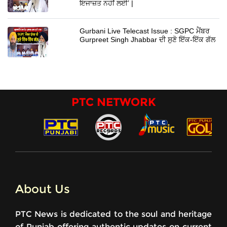
ਇਜਾਜ਼ਤ ਨਹੀਂ ਲਈ’ |
Gurbani Live Telecast Issue : SGPC ਮੈਂਬਰ
Gurpreet Singh Jhabbar ਦੀ ਸੁਣੋ ਇੱਕ-ਇੱਕ ਗੱਲ
PTC NETWORK
About Us
PTC News is dedicated to the soul and heritage
of Punjab offering authentic updates on current