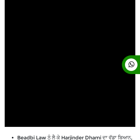
Beadbi Law ਨੂੰ ਲੈ ਕੇ Harjinder Dhami ਦਾ ਵੱਡਾ ਬਿਆਨ,