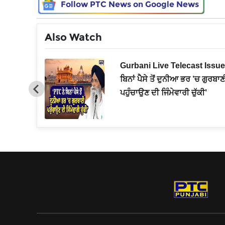
Follow PTC News on Google News
Also Watch
ਤੀ ਨੂੰ ਲੈਕੇ
Gurbani Live Telecast Issue
ਾਸਾ, ਉਡਾ
ਬਿਨਾਂ ਪੈਸੇ ਤੋਂ ਦੁਨੀਆ ਭਰ ’ਚ ਗੁਰਬਾਣ
ਪਹੁੰਚਾਉਣ ਦੀ ਜਿੰਮੇਵਾਰੀ ਚੁੱਕੀ’