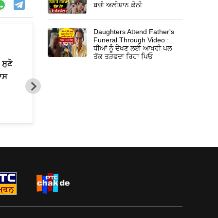
ਬਚੀ ਅਲੀਸ਼ਾਨ ਕੋਠੀ
Daughters Attend Father's
Funeral Through Video :
ਧੀਆਂ ਨੂੰ ਦੇਖਣ ਲਈ ਆਖਰੀ ਪਲ
ਤੱਕ ਤੜਫਦਾ ਰਿਹਾ ਪਿਓ
ਸੁਣੋ
Gurbani Live Telecast Issue
ਾਸ
:‘ਗੁਰਬਾਣੀ ਦੇ ਪ੍ਰਸਾਰਨ ਦੀ ਗੱਲ ਕਹਿਣ 
ਚੈਨਲ ਨੇ SGPC ਤੋਂ ਇਜਾਜ਼ਤ ਨਹੀਂ ਲਈ’