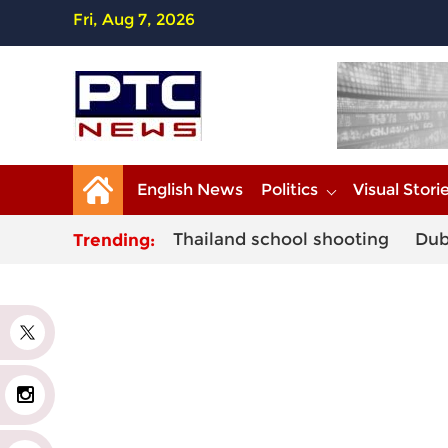
Fri, Aug 7, 2026
English News
Politics
Visual Stori
Thailand school shooting
Dub
Trending:
r