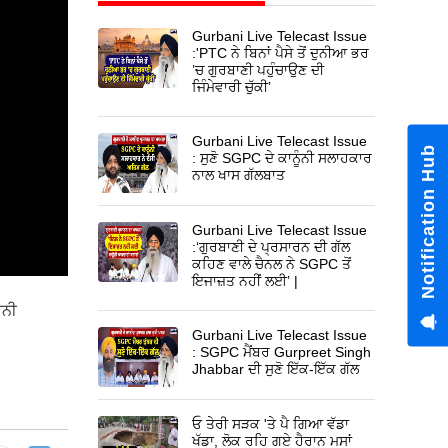
Gurbani Live Telecast Issue
:'PTC ਨੇ ਬਿਨਾਂ ਪੈਸੇ ਤੋਂ ਦੁਨੀਆ ਭਰ
’ਚ ਗੁਰਬਾਣੀ ਪਹੁੰਚਾਉਣ ਦੀ
ਜਿੰਮੇਵਾਰੀ ਚੁੱਕੀ’
Gurbani Live Telecast Issue
Notification Hub
: ਸੁਣੋ SGPC ਦੇ ਕਾਨੂੰਨੀ ਸਲਾਹਕਾਰ
ਨਾਲ ਖਾਸ ਗੱਲਬਾਤ
Gurbani Live Telecast Issue
:‘ਗੁਰਬਾਣੀ ਦੇ ਪ੍ਰਸਾਰਨ ਦੀ ਗੱਲ
ਕਹਿਣ ਵਾਲੇ ਚੈਨਲ ਨੇ SGPC ਤੋਂ
ਇਜਾਜ਼ਤ ਨਹੀਂ ਲਈ’ |
ਵਨੀ
Gurbani Live Telecast Issue
: SGPC ਮੈਂਬਰ Gurpreet Singh
Jhabbar ਦੀ ਸੁਣੋ ਇੱਕ-ਇੱਕ ਗੱਲ
ਓ ਤੇਰੀ ਸੜਕ 'ਤੇ ਪੈ ਗਿਆ ਵੱਡਾ
ਖੱਡਾ, ਲੋਕ ਰਹਿ ਗਏ ਹੈਰਾਨ ਮਸਾਂ