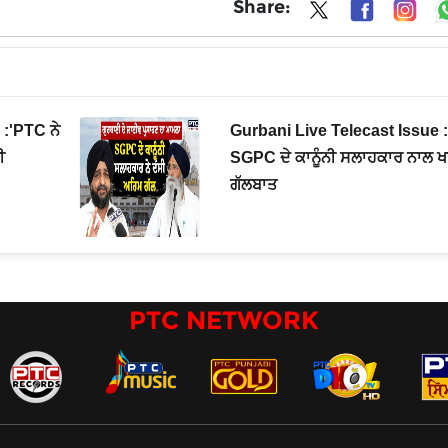
Share:
 :'PTC ਨੇ
Gurbani Live Telecast Issue : 
ੀ
SGPC ਦੇ ਕਾਨੂੰਨੀ ਸਲਾਹਕਾਰ ਨਾਲ ਖ
ਗੱਲਬਾਤ
PTC NETWORK