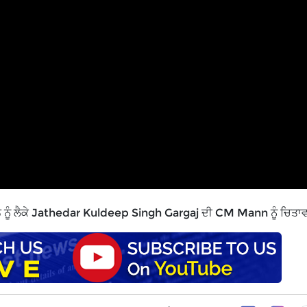
ਨੂੰਨ ਨੂੰ ਲੈਕੇ Jathedar Kuldeep Singh Gargaj ਦੀ CM Mann ਨੂੰ ਚਿਤਾ