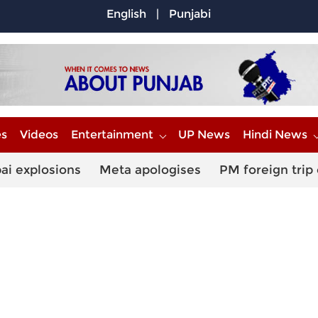
English
|
Punjabi
es
Videos
Entertainment
UP News
Hindi News
ai explosions
Meta apologises
PM foreign trip