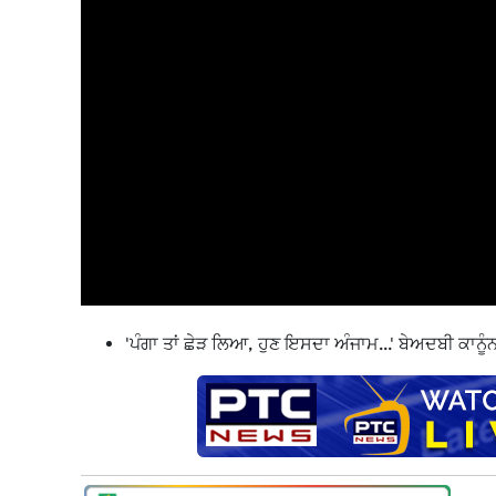
'ਪੰਗਾ ਤਾਂ ਛੇੜ ਲਿਆ, ਹੁਣ ਇਸਦਾ ਅੰਜਾਮ...' ਬੇਅਦਬੀ ਕਾ