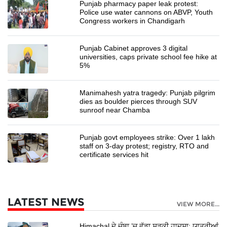
Punjab pharmacy paper leak protest:
Police use water cannons on ABVP, Youth
Congress workers in Chandigarh
Punjab Cabinet approves 3 digital
universities, caps private school fee hike at
5%
Manimahesh yatra tragedy: Punjab pilgrim
dies as boulder pierces through SUV
sunroof near Chamba
Punjab govt employees strike: Over 1 lakh
staff on 3-day protest; registry, RTO and
certificate services hit
LATEST NEWS
VIEW MORE...
Himachal ਦੇ ਚੰਬਾ ’ਚ ਵੱਡਾ ਸੜਕੀ ਹਾਦਸਾ; ਯਾਤਰੀਆਂ