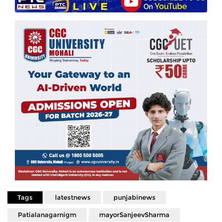
Tags
latestnews
punjabinews
Patialanagarnigm
mayorSanjeevSharma