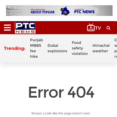
Punjab
C
Food
MBBS
Dubai
Himachal
w
Trending:
safety
fee
explosions
weather
p
violation
hike
r