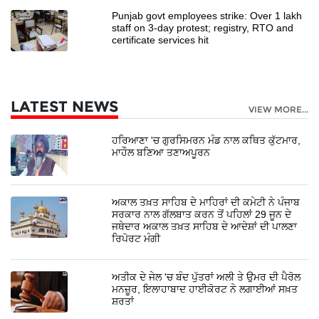
Punjab govt employees strike: Over 1 lakh
staff on 3-day protest; registry, RTO and
certificate services hit
LATEST NEWS
VIEW MORE...
ਹਰਿਆਣਾ 'ਚ ਗੁਰਸਿਮਰਨ ਮੰਡ ਨਾਲ ਕਥਿਤ ਕੁੱਟਮਾਰ,
ਮਾਹੌਲ ਬਣਿਆ ਤਣਾਅਪੂਰਨ
ਅਕਾਲ ਤਖ਼ਤ ਸਾਹਿਬ ਦੇ ਮਾਹਿਰਾਂ ਦੀ ਕਮੇਟੀ ਨੇ ਪੰਜਾਬ
ਸਰਕਾਰ ਨਾਲ ਗੱਲਬਾਤ ਕਰਨ ਤੋਂ ਪਹਿਲਾਂ 29 ਜੂਨ ਦੇ
ਜਥੇਦਾਰ ਅਕਾਲ ਤਖ਼ਤ ਸਾਹਿਬ ਦੇ ਆਦੇਸ਼ਾਂ ਦੀ ਪਾਲਣਾ
ਰਿਪੋਰਟ ਮੰਗੀ
ਅਤੀਕ ਦੇ ਜੇਲ 'ਚ ਬੰਦ ਪੁੱਤਰਾਂ ਅਲੀ ਤੇ ਉਮਰ ਦੀ ਪੈਰੋਲ
ਮਨਜ਼ੂਰ, ਇਲਾਹਾਬਾਦ ਹਾਈਕੋਰਟ ਨੇ ਲਗਾਈਆਂ ਸਖ਼ਤ
ਸ਼ਰਤਾਂ