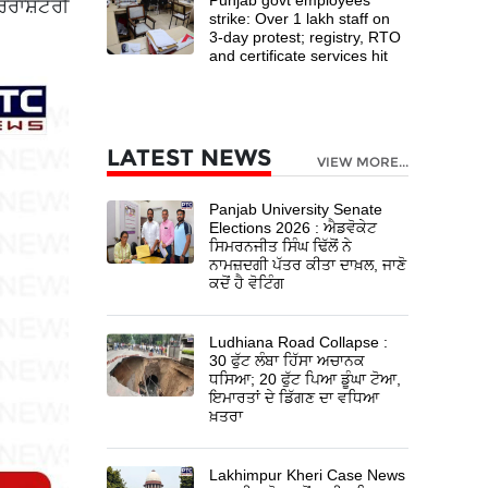
ਤਰਰਾਸ਼ਟਰੀ
strike: Over 1 lakh staff on
3-day protest; registry, RTO
and certificate services hit
LATEST NEWS
VIEW MORE...
Panjab University Senate
Elections 2026 : ਐਡਵੋਕੇਟ
ਸਿਮਰਨਜੀਤ ਸਿੰਘ ਢਿੱਲੋਂ ਨੇ
ਨਾਮਜ਼ਦਗੀ ਪੱਤਰ ਕੀਤਾ ਦਾਖ਼ਲ, ਜਾਣੋ
ਕਦੋਂ ਹੈ ਵੋਟਿੰਗ
Ludhiana Road Collapse :
30 ਫੁੱਟ ਲੰਬਾ ਹਿੱਸਾ ਅਚਾਨਕ
ਧਸਿਆ; 20 ਫੁੱਟ ਪਿਆ ਡੂੰਘਾ ਟੋਆ,
ਇਮਾਰਤਾਂ ਦੇ ਡਿੱਗਣ ਦਾ ਵਧਿਆ
ਖ਼ਤਰਾ
Lakhimpur Kheri Case News