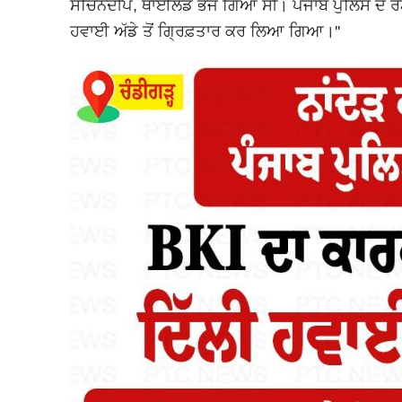
ਸਚਿਨਦੀਪ, ਥਾਈਲੈਂਡ ਭੱਜ ਗਿਆ ਸੀ। ਪੰਜਾਬ ਪੁਲਿਸ ਦੇ 
ਹਵਾਈ ਅੱਡੇ ਤੋਂ ਗ੍ਰਿਫ਼ਤਾਰ ਕਰ ਲਿਆ ਗਿਆ।''