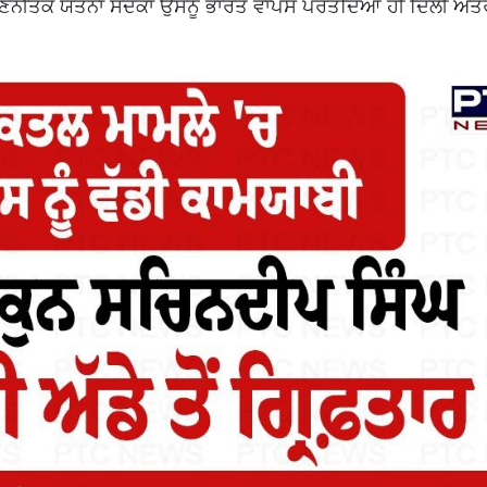
ਰਣਨੀਤਕ ਯਤਨਾਂ ਸਦਕਾ ਉਸਨੂੰ ਭਾਰਤ ਵਾਪਸ ਪਰਤਦਿਆਂ ਹੀ ਦਿੱਲੀ ਅੰ