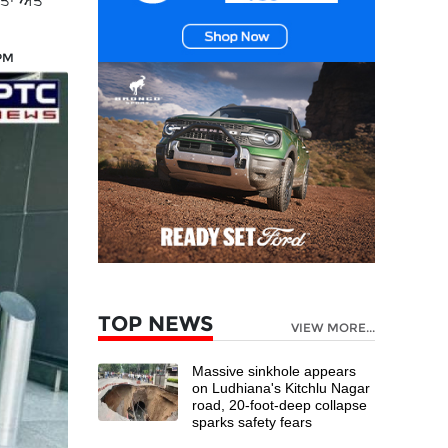
ਇਤਾ ਅਤੇ
 PM
TOP NEWS
VIEW MORE...
Massive sinkhole appears
on Ludhiana's Kitchlu Nagar
road, 20-foot-deep collapse
sparks safety fears