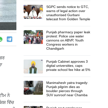
SGPC sends notice to GTC,
warns of legal action over
unauthorised Gurbani
telecast from Golden Temple
Punjab pharmacy paper leak
protest: Police use water
cannons on ABVP, Youth
Congress workers in
Chandigarh
ੱਬਰ
Punjab Cabinet approves 3
ਲਾ
digital universities, caps
private school fee hike at 5%
Manimahesh yatra tragedy:
Punjab pilgrim dies as
boulder pierces through
ੀਮ ਨੇ
SUV sunroof near Chamba
ਸ਼ਿਸ਼ ਵਿੱਚ
Punjab govt employees