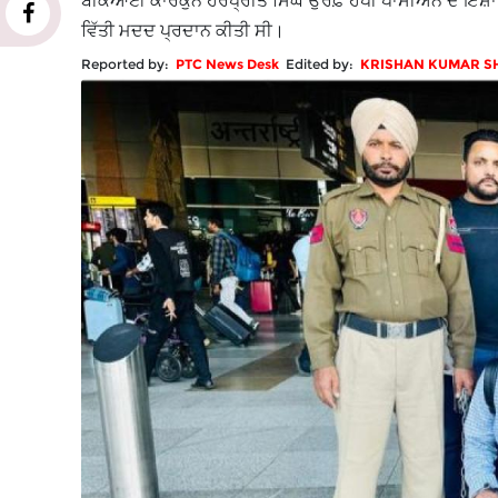
ਬੀਕੇਆਈ ਕਾਰਕੁੰਨ ਹਰਪ੍ਰੀਤ ਸਿੰਘ ਉਰਫ਼ ਹੈਪੀ ਪਾਸੀਅਨ ਦੇ ਇਸ਼ਾਰੇ 
ਵਿੱਤੀ ਮਦਦ ਪ੍ਰਦਾਨ ਕੀਤੀ ਸੀ।
Reported by:
PTC News Desk
Edited by:
KRISHAN KUMAR 