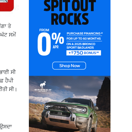
ਗਾ ਤੇ
ਘੱਟ ਸਮੇਂ
ਿਭਾਈ ਸੀ
ਫ਼ ਹੈਪੀ
ਕੀਤੀ ਸੀ।
 ਉਸਦਾ