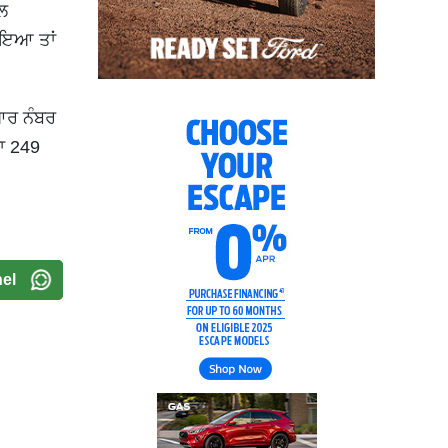
ਲ
ਆਇਆ ਤਾਂ
ਆਰ ਨੰਬਰ
ਾ 249
el