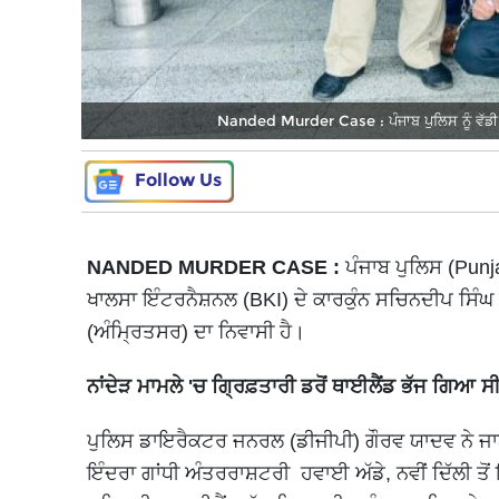
Nanded Murder Case : ਪੰਜਾਬ ਪੁਲਿਸ ਨੂੰ ਵੱਡੀ 
Follow Us
NANDED MURDER CASE :
ਪੰਜਾਬ ਪੁਲਿਸ (Punja
ਖਾਲਸਾ ਇੰਟਰਨੈਸ਼ਨਲ (BKI) ਦੇ ਕਾਰਕੁੰਨ ਸਚਿਨਦੀਪ ਸਿੰਘ 
(ਅੰਮ੍ਰਿਤਸਰ) ਦਾ ਨਿਵਾਸੀ ਹੈ।
ਨਾਂਦੇੜ ਮਾਮਲੇ 'ਚ ਗ੍ਰਿਫ਼ਤਾਰੀ ਡਰੋਂ ਥਾਈਲੈਂਡ ਭੱਜ ਗਿਆ 
ਪੁਲਿਸ ਡਾਇਰੈਕਟਰ ਜਨਰਲ (ਡੀਜੀਪੀ) ਗੌਰਵ ਯਾਦਵ ਨੇ ਜ
ਇੰਦਰਾ ਗਾਂਧੀ ਅੰਤਰਰਾਸ਼ਟਰੀ ਹਵਾਈ ਅੱਡੇ, ਨਵੀਂ ਦਿੱਲੀ ਤੋਂ 