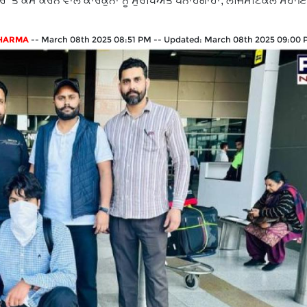
’ਤੇ ਕੰਮ ਕਰਨ ਵਾਲੇ ਕਾਰਕੁਨਾਂ ਨੂੰ ਸੁਰੱਖਿਅਤ ਪਨਾਹਗਾਹਾਂ, ਲੌਜਿਸਟਿਕਲ ਸਹਾ
SHARMA
--
March 08th 2025 08:51 PM
--
Updated:
March 08th 2025 09:00