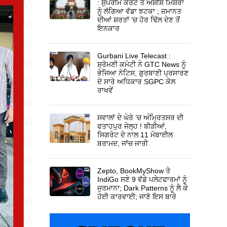
: ਸੁਪਰੀਮ ਕੋਰਟ ਤੋਂ ਅਸ਼ੀਸ਼ ਮਿਸ਼ਰਾ
ਨੂੰ ਲੱਗਿਆ ਵੱਡਾ ਝਟਕਾ ; ਜ਼ਮਾਨਤ
ਦੀਆਂ ਸ਼ਰਤਾਂ ’ਚ ਹੋਰ ਢਿੱਲ ਦੇਣ ਤੋਂ
ਇਨਕਾਰ
Gurbani Live Telecast :
ਸ਼੍ਰੋਮਣੀ ਕਮੇਟੀ ਨੇ GTC News ਨੂੰ
ਭੇਜਿਆ ਨੋਟਿਸ, ਗੁਰਬਾਣੀ ਪ੍ਰਸਾਰਣ
ਦੇ ਸਾਰੇ ਅਧਿਕਾਰ SGPC ਕੋਲ
ਰਾਖਵੇਂ
ਸਵਾਲਾਂ ਦੇ ਘੇਰੇ ’ਚ ਅੰਮ੍ਰਿਤਸਰ ਦੀ
ਫਤਾਹਪੁਰ ਜੇਲ੍ਹ ! ਬੀੜੀਆਂ,
ਸਿਗਰੇਟ ਦੇ ਨਾਲ 11 ਮੋਬਾਈਲ
ਬਰਾਮਦ, ਜਾਂਚ ਜਾਰੀ
Zepto, BookMyShow ਤੇ
IndiGo ਸਣੇ 9 ਵੱਡੇ ਪਲੇਟਫਾਰਮਾਂ ਨੂੰ
ਜੁਰਮਾਨਾ; Dark Patterns ਨੂੰ ਲੈ ਕੇ
ਹੋਈ ਕਾਰਵਾਈ; ਜਾਣੋ ਇਸ ਬਾਰੇ