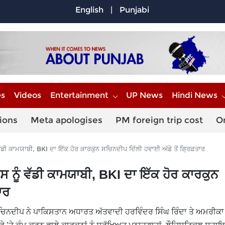
English
|
Punjabi
es
Videos
Entertainment
UP News
Hindi News
ions
Meta apologises
PM foreign trip cost
O
ੀ ਕਾਮਯਾਬੀ, BKI ਦਾ ਇੱਕ ਹੋਰ ਕਾਰਕੁਨ ਸਚਿਨਦੀਪ ਦਿੱਲੀ ਹਵਾਈ ਅੱਡੇ ਤੋਂ ਗ੍ਰਿਫ਼ਤਾਰ
ਨੂੰ ਵੱਡੀ ਕਾਮਯਾਬੀ, BKI ਦਾ ਇੱਕ ਹੋਰ ਕਾਰਕੁਨ
ਾਰ
ਚਿਨਦੀਪ ਨੇ ਪਾਕਿਸਤਾਨ ਅਧਾਰਤ ਅੱਤਵਾਦੀ ਹਰਵਿੰਦਰ ਸਿੰਘ ਰਿੰਦਾ ਤੇ ਅਮਰੀਕ