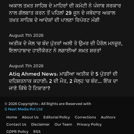
ਅਕਾਲ ਤਖ਼ਤ ਸਾਹਿਬ ਦੇ ਮਾਹਿਰਾਂ ਦੀ ਕਮੇਟੀ ਨੇ ਪੰਜਾਬ ਸਰਕਾਰ
ਨਾਲ ਗੱਲਬਾਤ ਕਰਨ ਤੋਂ ਪਹਿਲਾਂ 29 ਜੂਨ ਦੇ ਜਥੇਦਾਰ ਅਕਾਲ
ਤਖ਼ਤ ਸਾਹਿਬ ਦੇ ਆਦੇਸ਼ਾਂ ਦੀ ਪਾਲਣਾ ਰਿਪੋਰਟ ਮੰਗੀ
August 7th 2026
ਅਤੀਕ ਦੇ ਜੇਲ 'ਚ ਬੰਦ ਪੁੱਤਰਾਂ ਅਲੀ ਤੇ ਉਮਰ ਦੀ ਪੈਰੋਲ ਮਨਜ਼ੂਰ,
ਇਲਾਹਾਬਾਦ ਹਾਈਕੋਰਟ ਨੇ ਲਗਾਈਆਂ ਸਖ਼ਤ ਸ਼ਰਤਾਂ
August 7th 2026
Atiq Ahmed News: ਮਾਫ਼ੀਆ ਅਤੀਕ ਦੇ 5 ਪੁੱਤਰਾਂ ਦੀ
ਦਹਿਸ਼ਤਨਾਕ ਕਹਾਣੀ: 2 ਦੀ ਮੌਤ, 2 ਜੇਲ੍ਹ 'ਚ ਬੰਦ... ਇੱਕ ਦਾ
ਜਾਣੋ ਕਿੱਥੇ ਹੈ ਟਿਕਾਣਾ?
© 2026 Copyrights : All Rights are Reserved with
G Next Media Pvt Ltd
Home
About Us
Editorial Policy
Corrections
Authors
Contact Us
Disclaimer
Our Team
Privacy Policy
GDPR Policy
RSS