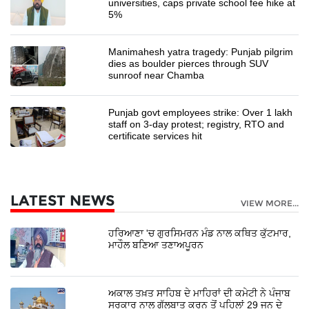
universities, caps private school fee hike at
5%
Manimahesh yatra tragedy: Punjab pilgrim
dies as boulder pierces through SUV
sunroof near Chamba
Punjab govt employees strike: Over 1 lakh
staff on 3-day protest; registry, RTO and
certificate services hit
LATEST NEWS
VIEW MORE...
ਹਰਿਆਣਾ 'ਚ ਗੁਰਸਿਮਰਨ ਮੰਡ ਨਾਲ ਕਥਿਤ ਕੁੱਟਮਾਰ,
ਮਾਹੌਲ ਬਣਿਆ ਤਣਾਅਪੂਰਨ
ਅਕਾਲ ਤਖ਼ਤ ਸਾਹਿਬ ਦੇ ਮਾਹਿਰਾਂ ਦੀ ਕਮੇਟੀ ਨੇ ਪੰਜਾਬ
ਸਰਕਾਰ ਨਾਲ ਗੱਲਬਾਤ ਕਰਨ ਤੋਂ ਪਹਿਲਾਂ 29 ਜੂਨ ਦੇ