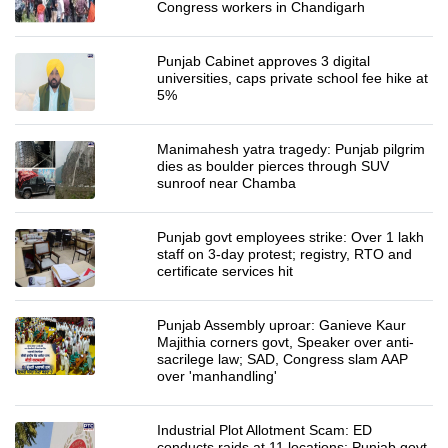
Congress workers in Chandigarh
Punjab Cabinet approves 3 digital
universities, caps private school fee hike at
5%
Manimahesh yatra tragedy: Punjab pilgrim
dies as boulder pierces through SUV
sunroof near Chamba
Punjab govt employees strike: Over 1 lakh
staff on 3-day protest; registry, RTO and
certificate services hit
Punjab Assembly uproar: Ganieve Kaur
Majithia corners govt, Speaker over anti-
sacrilege law; SAD, Congress slam AAP
over 'manhandling'
Industrial Plot Allotment Scam: ED
conducts raids at 11 locations; Punjab govt