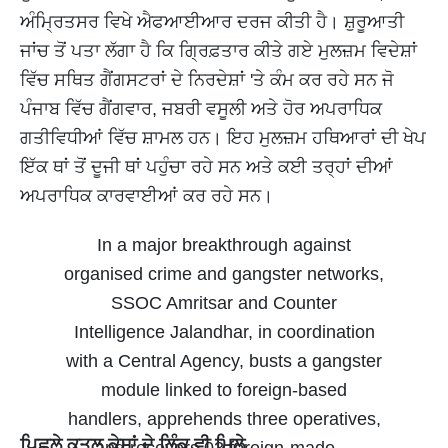
ਅੰਮ੍ਰਿਤਸਰ ਵਿਖੇ ਐਫਆਈਆਰ ਦਰਜ ਕੀਤੀ ਹੈ। ਸ਼ੁਰੂਆਤੀ
ਜਾਂਚ ਤੋਂ ਪਤਾ ਲੱਗਾ ਹੈ ਕਿ ਗ੍ਰਿਫ਼ਤਾਰ ਕੀਤੇ ਗਏ ਮੁਲਜ਼ਮ ਵਿਦੇਸ਼ਾਂ
ਵਿੱਚ ਸਥਿਤ ਗੈਂਗਸਟਰਾਂ ਦੇ ਨਿਰਦੇਸ਼ਾਂ 'ਤੇ ਕੰਮ ਕਰ ਰਹੇ ਸਨ ਜੋ
ਪੰਜਾਬ ਵਿੱਚ ਗੈਂਗਵਾਰ, ਜਬਰੀ ਵਸੂਲੀ ਅਤੇ ਹੋਰ ਅਪਰਾਧਿਕ
ਗਤੀਵਿਧੀਆਂ ਵਿੱਚ ਸ਼ਾਮਲ ਹਨ। ਇਹ ਮੁਲਜ਼ਮ ਹਥਿਆਰਾਂ ਦੀ ਖੇਪ
ਇੱਕ ਥਾਂ ਤੋਂ ਦੂਜੀ ਥਾਂ ਪਹੁੰਚਾ ਰਹੇ ਸਨ ਅਤੇ ਕਈ ਤਰ੍ਹਾਂ ਦੀਆਂ
ਅਪਰਾਧਿਕ ਕਾਰਵਾਈਆਂ ਕਰ ਰਹੇ ਸਨ।
In a major breakthrough against
organised crime and gangster networks,
SSOC Amritsar and Counter
Intelligence Jalandhar, in coordination
with a Central Agency, busts a gangster
module linked to foreign-based
handlers, apprehends three operatives,
ਪਿਛਲੇ ਕਤਲ ਕੇਸਾਂ ਦੇ ਲਿੰਕ ਵੀ ਮਿਲੇ