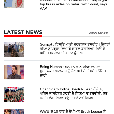
top brass aides on radar; witch-hunt, says
AAP
LATEST NEWS
VIEW MORE...
Sonipat : ਰਿਸ਼ਤਿਆਂ ਦੀ ਦਰਦਨਾਕ ਤਸਵੀਰ ! ਜਿਨ੍ਹਾਂ
ਧੀਆਂ ਨੂੰ ਪੜ੍ਹਾ-ਲਿਖਾ ਕੇ ਕਾਬਲ ਬਣਾਇਆ, ਪਿਓ ਦੇ
ਅੰਤਿਮ ਸਸਕਾਰ 'ਤੇ ਵੀ ਨਾ ਪੁੱਜੀਆਂ
Being Human : ਸਲਮਾਨ ਖਾਨ ਦੀਆਂ ਵਧੀਆਂ
ਮੁਸ਼ਕਿਲਾਂ ! ਅਦਾਕਾਰ ਨੂੰ ਭੈਣ ਅਤੇ ਹੋਰਾਂ ਸਮੇਤ ਨੋਟਿਸ
ਜਾਰੀ
Chandigarh Police Bharti Rules : ਚੰਡੀਗੜ੍ਹ
ਪੁਲਿਸ ਕਾਂਸਟੇਬਲ ਭਰਤੀ ਦੇ ਨਿਯਮਾਂ 'ਚ ਤਬਦੀਲੀ, ਹੁਣ
ਨਹੀਂ ਹੋਵੇਗੀ ਇੰਟਰਵਿਊ...ਜਾਣੋ ਨਵੇਂ ਨਿਯਮ
WWE 'ਚ 10 ਵਾਰ ਦੇ ਚੈਂਪੀਅਨ Brock Lesnar ਨੇ