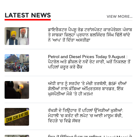
LATEST NEWS
VIEW MORE...
ਡਾਇਰੈਕਟਰ ਪੈਪਸੂ ਰੋਡ ਟਰਾਂਸਪੋਰਟ ਕਾਰਪੋਰੇਸ਼ਨ ਪੰਜਾਬ
ਤੇ ਸਾਬਕਾ ਜ਼ਿਲ੍ਹਾ ਪ੍ਰਧਾਨ ਬਲਜਿੰਦਰ ਸਿੰਘ ਢਿੱਲੋਂ ਥਾਂਦੇ
ਨੇ 'ਆਪ' ਤੋਂ ਦਿੱਤਾ ਅਸਤੀਫ਼ਾ
Petrol and Diesel Prices Today 9 August :
ਪੈਟਰੋਲ ਅਤੇ ਡੀਜ਼ਲ ਦੇ ਨਵੇਂ ਰੇਟ ਜਾਰੀ, ਘਰੋਂ ਨਿਕਲਣ ਤੋਂ
ਪਹਿਲਾਂ ਜ਼ਰੂਰ ਕਰੋ ਚੈੱਕ
ਅੱਧੀ ਰਾਤ ਨੂੰ ਸਰਹੱਦ 'ਤੇ ਮੱਚੀ ਤਰਥੱਲੀ, BSF ਦੀਆਂ
ਗੋਲੀਆਂ ਨਾਲ ਕੰਬਿਆ ਅੰਮ੍ਰਿਤਸਰ ਬਾਰਡਰ, ਇੱਕ
ਘੁਸਪੈਠੀਆ ਮੌਕੇ 'ਤੇ ਹੀ ਖ਼ਤਮ!
ਰੱਖੜੀ ਦੇ ਤਿਉਹਾਰ ਤੋਂ ਪਹਿਲਾਂ ਉੱਜੜੀਆਂ ਖ਼ੁਸ਼ੀਆਂ:
ਮੋਹਾਲੀ 'ਚ ਕਰੰਟ ਦੀ ਲਪੇਟ 'ਚ ਆਈ ਮਾਸੂਮ ਬੱਚੀ,
ਵਿਹੜੇ 'ਚ ਵਿਛੇ ਸੱਥਰ