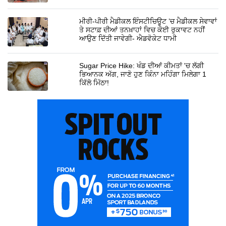
ਮੀਰੀ-ਪੀਰੀ ਮੈਡੀਕਲ ਇੰਸਟੀਚਿਊਟ ’ਚ ਮੈਡੀਕਲ ਸੇਵਾਵਾਂ
ਤੇ ਸਟਾਫ਼ ਦੀਆਂ ਤਨਖ਼ਾਹਾਂ ਵਿਚ ਕੋਈ ਰੁਕਾਵਟ ਨਹੀਂ
ਆਉਣ ਦਿੱਤੀ ਜਾਵੇਗੀ- ਐਡਵੋਕੇਟ ਧਾਮੀ
Sugar Price Hike: ਖੰਡ ਦੀਆਂ ਕੀਮਤਾਂ 'ਚ ਲੱਗੀ
ਭਿਆਨਕ ਅੱਗ, ਜਾਣੋ ਹੁਣ ਕਿੰਨਾ ਮਹਿੰਗਾ ਮਿਲੇਗਾ 1
ਕਿੱਲੋ ਮਿੱਠਾ!