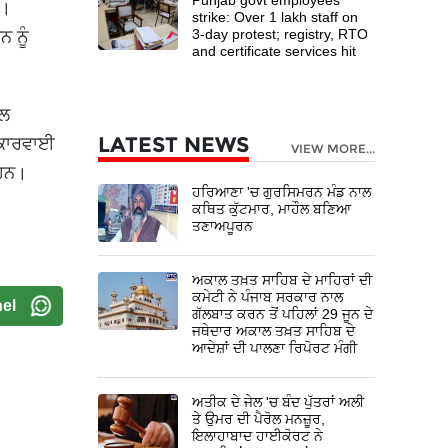
ੀ।
strike: Over 1 lakh staff on
3-day protest; registry, RTO
 ਨੂੰ
and certificate services hit
਼ਲ
LATEST NEWS
 ਕਾਰਵਾਈ
VIEW MORE...
 ਹਨ।
ਹਰਿਆਣਾ 'ਚ ਗੁਰਸਿਮਰਨ ਮੰਡ ਨਾਲ
ਕਥਿਤ ਕੁੱਟਮਾਰ, ਮਾਹੌਲ ਬਣਿਆ
ਤਣਾਅਪੂਰਨ
ਅਕਾਲ ਤਖ਼ਤ ਸਾਹਿਬ ਦੇ ਮਾਹਿਰਾਂ ਦੀ
ਕਮੇਟੀ ਨੇ ਪੰਜਾਬ ਸਰਕਾਰ ਨਾਲ
el
ਗੱਲਬਾਤ ਕਰਨ ਤੋਂ ਪਹਿਲਾਂ 29 ਜੂਨ ਦੇ
ਜਥੇਦਾਰ ਅਕਾਲ ਤਖ਼ਤ ਸਾਹਿਬ ਦੇ
ਆਦੇਸ਼ਾਂ ਦੀ ਪਾਲਣਾ ਰਿਪੋਰਟ ਮੰਗੀ
ਅਤੀਕ ਦੇ ਜੇਲ 'ਚ ਬੰਦ ਪੁੱਤਰਾਂ ਅਲੀ
ਤੇ ਉਮਰ ਦੀ ਪੈਰੋਲ ਮਨਜ਼ੂਰ,
ਇਲਾਹਾਬਾਦ ਹਾਈਕੋਰਟ ਨੇ