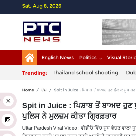
Sat, Aug 8, 2026
English News
Politics
Visual Stori
Thailand school shooting
Dub
Trending:
Home
ਦੇਸ਼
Spit in Juice : ਪਿਸ਼ਾਬ ਤੋਂ ਬਾਅਦ ਹੁਣ ਥੁੱਕ ਕੇ ਜੂਸ
er
Spit in Juice : ਪਿਸ਼ਾਬ ਤੋਂ ਬਾਅਦ ਹੁ
ਪੁਲਿਸ ਨੇ ਮੁਲਜ਼ਮ ਕੀਤਾ ਗ੍ਰਿਫ਼ਤਾਰ
Uttar Pardesh Viral Video : ਵੀਡੀਓ ਵਿੱਚ ਜੂਸ ਵੇਚਣ ਵਾਲਾ ਜੂਸ