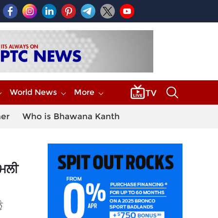
World News
More
her
Who is Bhawana Kanth
ਾਮਲੀ
ੰ