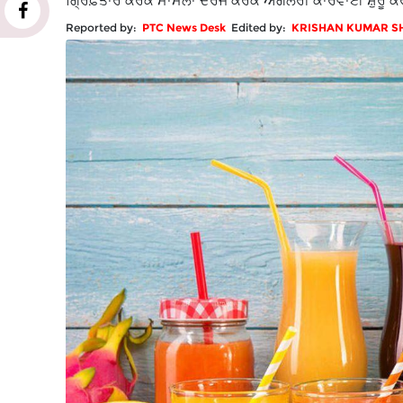
ਗ੍ਰਿਫ਼ਤਾਰ ਕਰਕੇ ਮਾਮਲਾ ਦਰਜ ਕਰਕੇ ਅਗਲੇਰੀ ਕਾਰਵਾਈ ਸ਼ੁਰੂ ਕਰ
Reported by:
PTC News Desk
Edited by:
KRISHAN KUMAR 