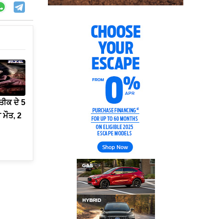
ੀਕ ਦੇ 5
 ਮੌਤ, 2