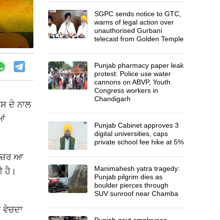
SGPC sends notice to GTC,
warns of legal action over
unauthorised Gurbani
telecast from Golden Temple
Punjab pharmacy paper leak
protest: Police use water
cannons on ABVP, Youth
Congress workers in
Chandigarh
ਇਸ ਦੇ ਨਾਲ
ਆਂ
Punjab Cabinet approves 3
digital universities, caps
private school fee hike at 5%
 ਨਜ਼ਰ ਆ
Manimahesh yatra tragedy:
ੀ ਹੈ।
Punjab pilgrim dies as
boulder pierces through
SUV sunroof near Chamba
ੇ ਵੇਚਦਾ
Punjab govt employees