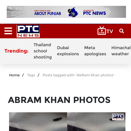
Thailand
Dubai
Meta
Himachal
Trending:
school
explosions
apologises
weather
shooting
Home
Tags
Posts tagged with "AbRam Khan photos"
ABRAM KHAN PHOTOS