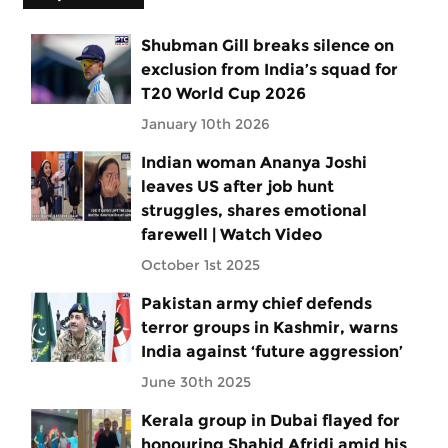
Shubman Gill breaks silence on
exclusion from India’s squad for
T20 World Cup 2026
January 10th 2026
Indian woman Ananya Joshi
leaves US after job hunt
struggles, shares emotional
farewell | Watch Video
October 1st 2025
Pakistan army chief defends
terror groups in Kashmir, warns
India against ‘future aggression’
June 30th 2025
Kerala group in Dubai flayed for
honouring Shahid Afridi amid his