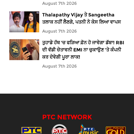
August 7th 2026
Thalapathy Vijay ਤੇ Sangeetha
ਤਲਾਕ ਨਹੀਂ ਲੈਣਗੇ, ਪਤਨੀ ਨੇ ਕੇਸ ਲਿਆ ਵਾਪਸ
August 7th 2026
ਤੁਹਾਡੇ ਹੱਥ 'ਚ ਫੜਿਆ ਫ਼ੋਨ ਹੋ ਜਾਵੇਗਾ ਡੱਬਾ! RBI
ਦੀ ਵੱਡੀ ਚੇਤਾਵਨੀ EMI ਨਾ ਚੁਕਾਉਣ 'ਤੇ ਕੰਪਨੀ
ਕਰ ਦੇਵੇਗੀ ਪੂਰਾ ਲਾਕ!
August 7th 2026
PTC NETWORK