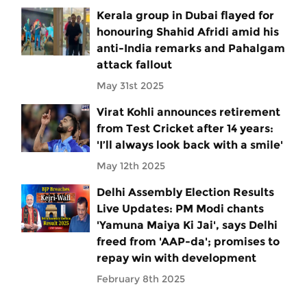
Kerala group in Dubai flayed for
honouring Shahid Afridi amid his
anti-India remarks and Pahalgam
attack fallout
May 31st 2025
Virat Kohli announces retirement
from Test Cricket after 14 years:
'I’ll always look back with a smile'
May 12th 2025
Delhi Assembly Election Results
Live Updates: PM Modi chants
'Yamuna Maiya Ki Jai', says Delhi
freed from 'AAP-da'; promises to
repay win with development
February 8th 2025