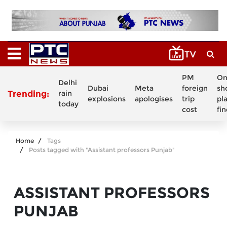
PM
On
Delhi
Dubai
Meta
foreign
sh
Trending:
rain
explosions
apologises
trip
pl
today
cost
fi
Home
Tags
Posts tagged with "Assistant professors Punjab"
ASSISTANT PROFESSORS
PUNJAB