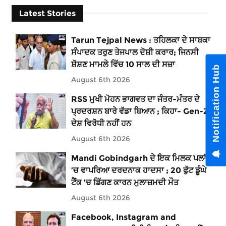
Latest Stories
Tarun Tejpal News : ਤਹਿਲਕਾ ਦੇ ਸਾਬਕਾ
ਸੰਪਾਦਕ ਤਰੁਣ ਤੇਜਪਾਲ ਦੋਸ਼ੀ ਕਰਾਰ; ਜਿਨਸੀ
ਸ਼ੋਸ਼ਣ ਮਾਮਲੇ ਵਿੱਚ 10 ਸਾਲ ਦੀ ਸਜ਼ਾ
Notification Hub
August 6th 2026
RSS ਮੁਖੀ ਮੋਹਨ ਭਾਗਵਤ ਦਾ ਜੰਤਰ-ਮੰਤਰ ਦੇ
ਪ੍ਰਦਰਸ਼ਨ ਬਾਰੇ ਵੱਡਾ ਬਿਆਨ ; ਕਿਹਾ- Gen-Z
ਦੇਸ਼ ਵਿਰੋਧੀ ਨਹੀਂ ਹਨ
August 6th 2026
Mandi Gobindgarh ਦੇ ਇਕ ਮਿਲਕ ਪਲਾਂਟ
’ਚ ਵਾਪਰਿਆ ਦਰਦਨਾਕ ਹਾਦਸਾ ; 20 ਫੁੱਟ ਡੂੰਘੇ
ਟੈਂਕ ’ਚ ਡਿੱਗਣ ਕਾਰਨ ਮੁਲਾਜ਼ਮਦੀ ਮੌਤ
August 6th 2026
Facebook, Instagram and