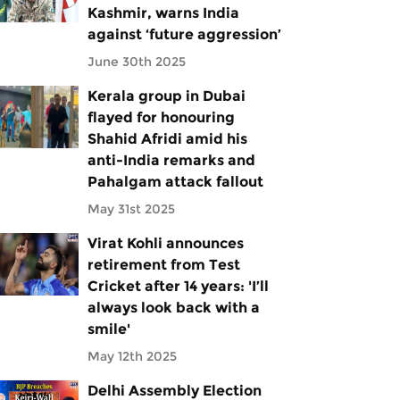
Kashmir, warns India
against ‘future aggression’
June 30th 2025
Kerala group in Dubai
flayed for honouring
Shahid Afridi amid his
anti-India remarks and
Pahalgam attack fallout
May 31st 2025
Virat Kohli announces
retirement from Test
Cricket after 14 years: 'I’ll
always look back with a
smile'
May 12th 2025
Delhi Assembly Election