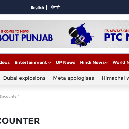
English
ਪੰਜਾਬੀ
deos
Entertainment
UP News
Hindi News
World 
Dubai explosions
Meta apologises
Himachal 
 Encounter"
COUNTER