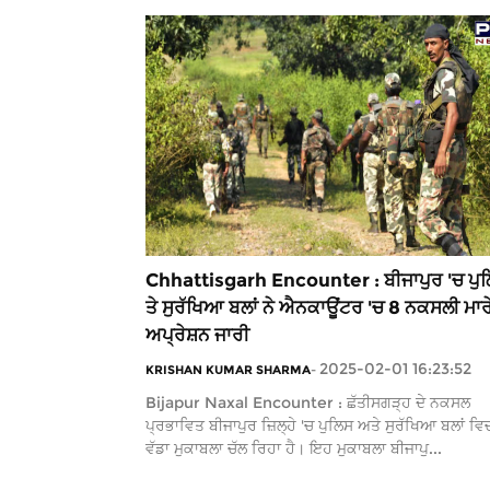
Chhattisgarh Encounter : ਬੀਜਾਪੁਰ 'ਚ ਪੁ
ਤੇ ਸੁਰੱਖਿਆ ਬਲਾਂ ਨੇ ਐਨਕਾਊਂਟਰ 'ਚ 8 ਨਕਸਲੀ ਮਾਰ
ਅਪ੍ਰੇਸ਼ਨ ਜਾਰੀ
2025-02-01 16:23:52
KRISHAN KUMAR SHARMA
-
Bijapur Naxal Encounter : ਛੱਤੀਸਗੜ੍ਹ ਦੇ ਨਕਸਲ
ਪ੍ਰਭਾਵਿਤ ਬੀਜਾਪੁਰ ਜ਼ਿਲ੍ਹੇ 'ਚ ਪੁਲਿਸ ਅਤੇ ਸੁਰੱਖਿਆ ਬਲਾਂ ਵਿਚ
ਵੱਡਾ ਮੁਕਾਬਲਾ ਚੱਲ ਰਿਹਾ ਹੈ। ਇਹ ਮੁਕਾਬਲਾ ਬੀਜਾਪੁ...