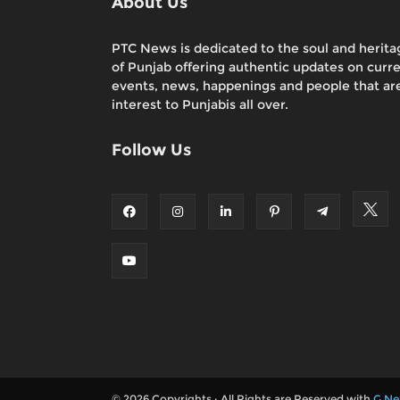
About Us
PTC News is dedicated to the soul and herita
of Punjab offering authentic updates on curr
events, news, happenings and people that are
interest to Punjabis all over.
Follow Us
© 2026 Copyrights : All Rights are Reserved with
G Ne