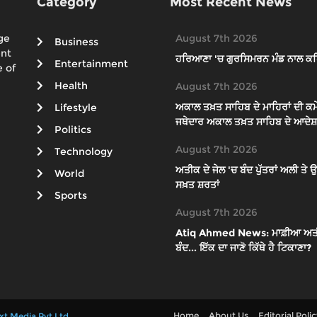
Category
Most Recent News
ge
August 7th 2026
Business
ent
ਹਰਿਆਣਾ 'ਚ ਗੁਰਸਿਮਰਨ ਮੰਡ ਨਾਲ ਕਥ
Entertainment
 of
Health
August 7th 2026
ਅਕਾਲ ਤਖ਼ਤ ਸਾਹਿਬ ਦੇ ਮਾਹਿਰਾਂ ਦੀ ਕਮੇ
Lifestyle
ਜਥੇਦਾਰ ਅਕਾਲ ਤਖ਼ਤ ਸਾਹਿਬ ਦੇ ਆਦੇਸ਼ਾ
Politics
August 7th 2026
Technology
ਅਤੀਕ ਦੇ ਜੇਲ 'ਚ ਬੰਦ ਪੁੱਤਰਾਂ ਅਲੀ ਤ
World
ਸਖ਼ਤ ਸ਼ਰਤਾਂ
Sports
August 7th 2026
Atiq Ahmed News: ਮਾਫ਼ੀਆ ਅਤੀਕ ਦੇ
ਬੰਦ... ਇੱਕ ਦਾ ਜਾਣੋ ਕਿੱਥੇ ਹੈ ਟਿਕਾਣਾ?
Home
About Us
Editorial Poli
xt Media Pvt Ltd