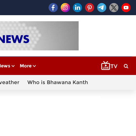
News
More
weather
Who is Bhawana Kanth