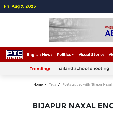
Fri, Aug 7, 2026
English News
Politics
Visual Stories
Vi
Thailand school shooting
Trending:
Home
Tags
Posts tagged with "Bijapur Naxal
BIJAPUR NAXAL EN