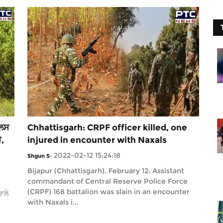
ਲਿਸ
Chhattisgarh: CRPF officer killed, one
ੇ,
injured in encounter with Naxals
2022-02-12 15:24:18
Shgun S
-
Bijapur (Chhattisgarh), February 12: Assistant
commandant of Central Reserve Police Force
(CRPF) 168 battalion was slain in an encounter
ਾਲੇ
with Naxals i...