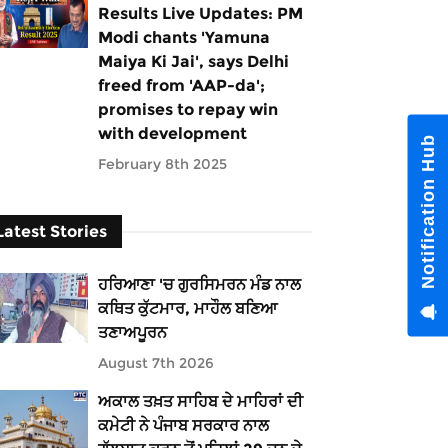
Results Live Updates: PM
Modi chants 'Yamuna
Maiya Ki Jai', says Delhi
freed from 'AAP-da';
promises to repay win
with development
Notification Hub
February 8th 2025
Latest Stories
ਹਰਿਆਣਾ 'ਚ ਗੁਰਸਿਮਰਨ ਮੰਡ ਨਾਲ
ਕਥਿਤ ਕੁੱਟਮਾਰ, ਮਾਹੌਲ ਬਣਿਆ
ਤਣਾਅਪੂਰਨ
August 7th 2026
ਅਕਾਲ ਤਖ਼ਤ ਸਾਹਿਬ ਦੇ ਮਾਹਿਰਾਂ ਦੀ
ਕਮੇਟੀ ਨੇ ਪੰਜਾਬ ਸਰਕਾਰ ਨਾਲ