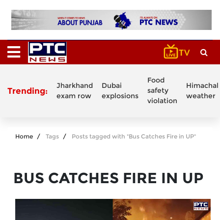
Food
Jharkhand
Dubai
Himachal
Trending:
safety
exam row
explosions
weather
violation
Home
Tags
Posts tagged with "Bus Catches Fire in UP"
BUS CATCHES FIRE IN UP