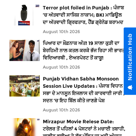
Terror plot foiled in Punjab : ਪੰਜਾਬ
’ਚ ਅੱਤਵਾਦੀ ਸਾਜਿਸ਼ ਨਾਕਾਮ; BKI ਮਾਡਿਊਲ
ਦਾ ਅੱਤਵਾਦੀ ਗ੍ਰਿਫਤਾਰ, ਹੈਂਡ ਗ੍ਰੇਨੇਡ ਬਰਾਮਦ
August 10th 2026
Notification Hub
ਪਿਆਰ ਦਾ ਖ਼ੌਫ਼ਨਾਕ ਅੰਤ! 19 ਸਾਲਾ ਕੁੜੀ ਦਾ
ਬੇਰਹਿਮੀ ਨਾਲ ਕਤਲ ਕਰਕੇ ਭੱਜ ਰਿਹਾ ਸੀ ਭਾਰਤੀ
ਵਿਦਿਆਰਥੀ , ਏਅਰਪੋਰਟ ਤੋਂ ਕਾਬੂ!
August 10th 2026
Punjab Vidhan Sabha Monsoon
Session Live Updates : ਪੰਜਾਬ ਵਿਧਾਨ
ਸਭਾ ਦੇ ਮਾਨਸੂਨ ਇਜਲਾਸ ਦੀ ਕਾਰਵਾਈ ਜਾਰੀ ,
ਸਦਨ ’ਚ ਇਹ ਬਿੱਲ ਕੀਤੇ ਜਾਣਗੇ ਪੇਸ਼
August 10th 2026
Mirzapur Movie Relese Date:
ਟਰੇਲਰ ਤੋਂ ਪਹਿਲਾਂ 4 ਪੋਸਟਰਾਂ ਨੇ ਮਚਾਈ ਤਬਾਹੀ,