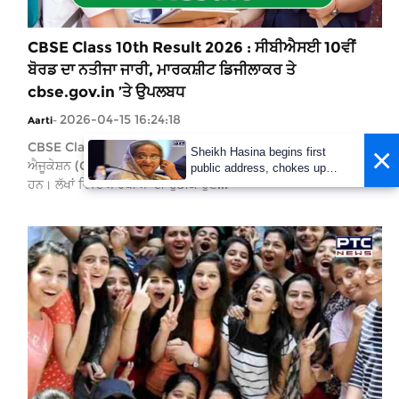
CBSE Class 10th Result 2026 : ਸੀਬੀਐਸਈ 10ਵੀਂ
ਬੋਰਡ ਦਾ ਨਤੀਜਾ ਜਾਰੀ, ਮਾਰਕਸ਼ੀਟ ਡਿਜੀਲਾਕਰ ਤੇ
cbse.gov.in ’ਤੇ ਉਪਲਬਧ
2026-04-15 16:24:18
Aarti
-
CBSE Class 10th Result 2026 : ਸੈਂਟਰਲ ਬੋਰਡ ਆਫ਼ ਸੈਕੰਡਰੀ
×
Sheikh Hasina begins first
ਐਜੂਕੇਸ਼ਨ (CBSE) ਨੇ 10ਵੀਂ ਬੋਰਡ ਪ੍ਰੀਖਿਆਵਾਂ ਦੇ ਨਤੀਜੇ ਜਾਰੀ ਕਰ ਦਿੱਤੇ
public address, chokes up
ਹਨ। ਲੱਖਾਂ ਵਿਦਿਆਰਥੀਆਂ ਦੀ ਉਡੀਕ ਹੁਣ...
while recalling family's
massacre | LIVE UPDATES