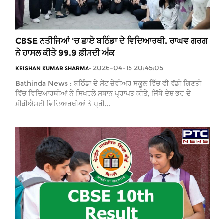
CBSE ਨਤੀਜਿਆਂ 'ਚ ਛਾਏ ਬਠਿੰਡਾ ਦੇ ਵਿਦਿਆਰਥੀ, ਰਾਘਵ ਗਰਗ
ਨੇ ਹਾਸਲ ਕੀਤੇ 99.9 ਫ਼ੀਸਦੀ ਅੰਕ
2026-04-15 20:45:05
KRISHAN KUMAR SHARMA
-
Bathinda News : ਬਠਿੰਡਾ ਦੇ ਸੇਂਟ ਜ਼ੇਵੀਅਰ ਸਕੂਲ ਵਿੱਚ ਵੀ ਵੱਡੀ ਗਿਣਤੀ
ਵਿੱਚ ਵਿਦਿਆਰਥੀਆਂ ਨੇ ਸਿਖਰਲੇ ਸਥਾਨ ਪ੍ਰਾਪਤ ਕੀਤੇ, ਜਿੱਥੇ ਦੇਸ਼ ਭਰ ਦੇ
ਸੀਬੀਐਸਈ ਵਿਦਿਆਰਥੀਆਂ ਨੇ ਪ੍ਰੀ...