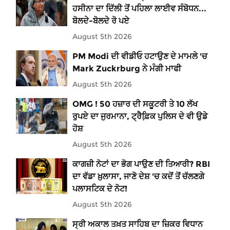
ਹਸੀਨਾ ਦਾ ਦਿੱਲੀ ਤੋਂ ਪਹਿਲਾ ਲਾਈਵ ਸੰਬੋਧਨ...
ਬੋਲਦੇ-ਬੋਲਦੇ ਰੋ ਪਏ
August 5th 2026
PM Modi ਦੀ ਵੀਡੀਓ ਹਟਾਉਣ ਦੇ ਮਾਮਲੇ 'ਚ
Mark Zuckrburg ਨੇ ਮੰਗੀ ਮਾਫੀ
August 5th 2026
OMG ! 50 ਹਜ਼ਾਰ ਦੀ ਸਕੂਟਰੀ ਤੇ 10 ਲੱਖ
ਰੁਪਏ ਦਾ ਜੁਰਮਾਨਾ, ਟ੍ਰੈਫ਼ਿ਼ਕ ਪੁਲਿਸ ਦੇ ਵੀ ਉਡੇ
ਹੋਸ਼
August 5th 2026
ਕਾਗਜ਼ੀ ਨੋਟਾਂ ਦਾ ਭੋਗ ਪਾਉਣ ਦੀ ਤਿਆਰੀ? RBI
ਦਾ ਵੱਡਾ ਖ਼ੁਲਾਸਾ, ਜਾਣੋ ਦੇਸ਼ 'ਚ ਕਦੋਂ ਤੋਂ ਚੱਲਣਗੇ
ਪਲਾਸਟਿਕ ਦੇ ਨੋਟ!
August 5th 2026
ਸ੍ਰੀ ਅਕਾਲ ਤਖ਼ਤ ਸਾਹਿਬ ਦਾ ਜ਼ਿਕਰ ਵਿਧਾਨ