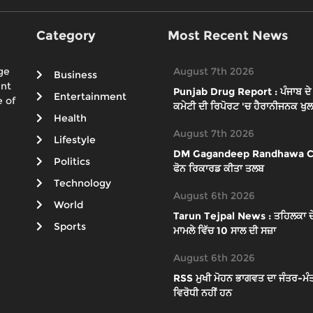
Category
Most Recent News
ge
August 7th 2026
Business
ent
Punjab Drug Report : ਪੰਜਾਬ ਦੇ 65
Entertainment
 of
ਕਮੇਟੀ ਦੀ ਰਿਪੋਰਟ 'ਚ ਹੈਰਾਨੀਜਨਕ ਖੁਲ
Health
August 7th 2026
Lifestyle
DM Gagandeep Randhawa Case : 
Politics
ਫੋਨ ਰਿਕਾਰਡ ਕੀਤਾ ਤਲਬ
Technology
August 6th 2026
World
Tarun Tejpal News : ਤਹਿਲਕਾ ਦੇ ਸ
Sports
ਮਾਮਲੇ ਵਿੱਚ 10 ਸਾਲ ਦੀ ਸਜ਼ਾ
August 6th 2026
RSS ਮੁਖੀ ਮੋਹਨ ਭਾਗਵਤ ਦਾ ਜੰਤਰ-ਮੰਤ
ਵਿਰੋਧੀ ਨਹੀਂ ਹਨ