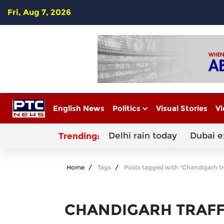
Fri, Aug 7, 2026
English News
Politics
Visual Stories
Vi
Delhi rain today
Dubai e
Trending:
Home
Tags
Posts tagged with "Chandigarh tra
CHANDIGARH TRAFF