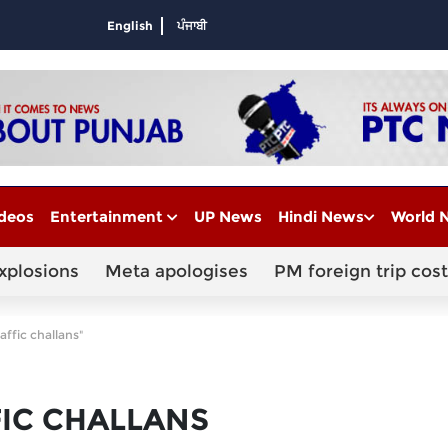
English
ਪੰਜਾਬੀ
deos
Entertainment
UP News
Hindi News
World 
xplosions
Meta apologises
PM foreign trip cost
ffic challans"
IC CHALLANS