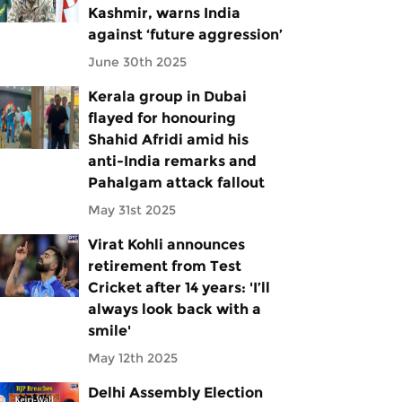
Kashmir, warns India
against ‘future aggression’
June 30th 2025
Kerala group in Dubai
flayed for honouring
Shahid Afridi amid his
anti-India remarks and
Pahalgam attack fallout
May 31st 2025
Virat Kohli announces
retirement from Test
Cricket after 14 years: 'I’ll
always look back with a
smile'
May 12th 2025
Delhi Assembly Election