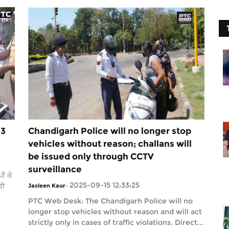
 3
Chandigarh Police will no longer stop
vehicles without reason; challans will
be issued only through CCTV
surveillance
ੀ ਕੇ
2025-09-15 12:33:25
ਤੀ
Jasleen Kaur
-
PTC Web Desk: The Chandigarh Police will no
longer stop vehicles without reason and will act
strictly only in cases of traffic violations. Direct...