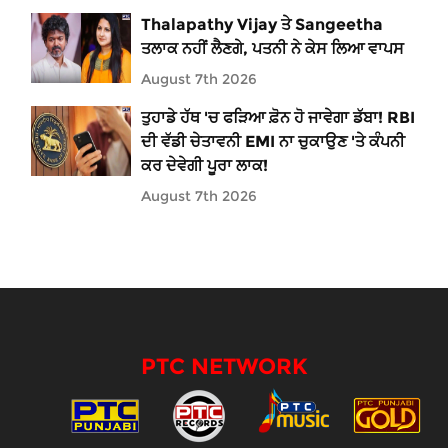
Thalapathy Vijay ਤੇ Sangeetha
ਤਲਾਕ ਨਹੀਂ ਲੈਣਗੇ, ਪਤਨੀ ਨੇ ਕੇਸ ਲਿਆ ਵਾਪਸ
August 7th 2026
ਤੁਹਾਡੇ ਹੱਥ 'ਚ ਫੜਿਆ ਫ਼ੋਨ ਹੋ ਜਾਵੇਗਾ ਡੱਬਾ! RBI
ਦੀ ਵੱਡੀ ਚੇਤਾਵਨੀ EMI ਨਾ ਚੁਕਾਉਣ 'ਤੇ ਕੰਪਨੀ
ਕਰ ਦੇਵੇਗੀ ਪੂਰਾ ਲਾਕ!
August 7th 2026
PTC NETWORK