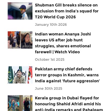
Shubman Gill breaks silence on
exclusion from India’s squad for
T20 World Cup 2026
January 10th 2026
Indian woman Ananya Joshi
leaves US after job hunt
struggles, shares emotional
farewell | Watch Video
October 1st 2025
Pakistan army chief defends
terror groups in Kashmir, warns
India against ‘future aggression’
June 30th 2025
Kerala group in Dubai flayed for
honouring Shahid Afridi amid his
anti-India remarks and Pahalgam