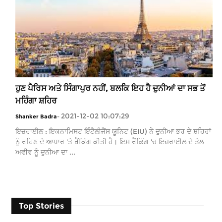
ਹੁਣ ਪੈਰਿਸ ਅਤੇ ਸਿੰਗਾਪੁਰ ਨਹੀਂ, ਬਲਕਿ ਇਹ ਹੈ ਦੁਨੀਆਂ ਦਾ ਸਭ ਤੋਂ
ਮਹਿੰਗਾ ਸ਼ਹਿਰ
2021-12-02 10:07:29
Shanker Badra
-
ਇਜ਼ਰਾਈਲ : ਇਕਨਾਮਿਸਟ ਇੰਟੈਲੀਜੈਂਸ ਯੂਨਿਟ (EIU) ਨੇ ਦੁਨੀਆ ਭਰ ਦੇ ਸ਼ਹਿਰਾਂ
ਨੂੰ ਰਹਿਣ ਦੇ ਆਧਾਰ 'ਤੇ ਰੈਂਕਿੰਗ ਕੀਤੀ ਹੈ। ਇਸ ਰੈਂਕਿੰਗ 'ਚ ਇਜ਼ਰਾਈਲ ਦੇ ਤੇਲ
ਅਵੀਵ ਨੂੰ ਦੁਨੀਆ ਦਾ ...
Top Stories