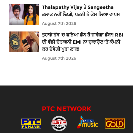
Thalapathy Vijay ਤੇ Sangeetha
ਤਲਾਕ ਨਹੀਂ ਲੈਣਗੇ, ਪਤਨੀ ਨੇ ਕੇਸ ਲਿਆ ਵਾਪਸ
August 7th 2026
ਤੁਹਾਡੇ ਹੱਥ 'ਚ ਫੜਿਆ ਫ਼ੋਨ ਹੋ ਜਾਵੇਗਾ ਡੱਬਾ! RBI
ਦੀ ਵੱਡੀ ਚੇਤਾਵਨੀ EMI ਨਾ ਚੁਕਾਉਣ 'ਤੇ ਕੰਪਨੀ
ਕਰ ਦੇਵੇਗੀ ਪੂਰਾ ਲਾਕ!
August 7th 2026
PTC NETWORK