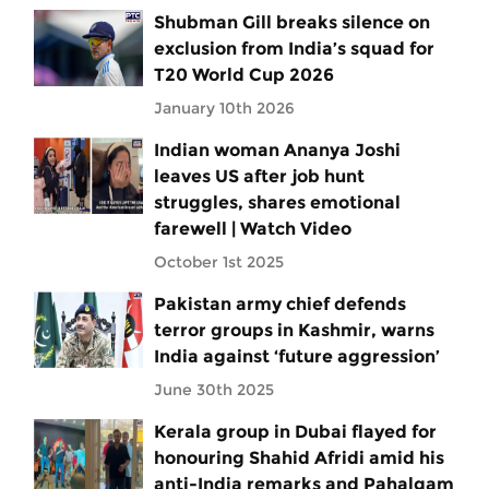
Shubman Gill breaks silence on
exclusion from India’s squad for
T20 World Cup 2026
January 10th 2026
Indian woman Ananya Joshi
leaves US after job hunt
struggles, shares emotional
farewell | Watch Video
October 1st 2025
Pakistan army chief defends
terror groups in Kashmir, warns
India against ‘future aggression’
June 30th 2025
Kerala group in Dubai flayed for
honouring Shahid Afridi amid his
anti-India remarks and Pahalgam