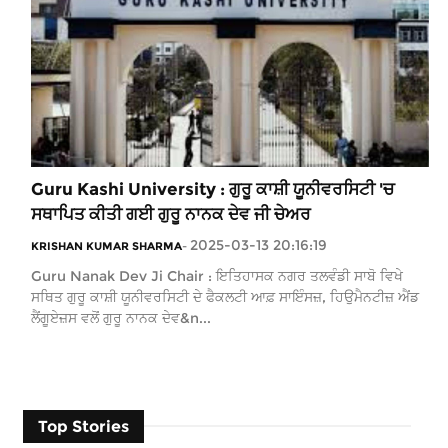
Guru Kashi University : ਗੁਰੂ ਕਾਸ਼ੀ ਯੂਨੀਵਰਸਿਟੀ 'ਚ
ਸਥਾਪਿਤ ਕੀਤੀ ਗਈ ਗੁਰੂ ਨਾਨਕ ਦੇਵ ਜੀ ਚੇਅਰ
2025-03-13 20:16:19
KRISHAN KUMAR SHARMA
-
Guru Nanak Dev Ji Chair : ਇਤਿਹਾਸਕ ਨਗਰ ਤਲਵੰਡੀ ਸਾਬੋ ਵਿਖੇ
ਸਥਿਤ ਗੁਰੂ ਕਾਸ਼ੀ ਯੂਨੀਵਰਸਿਟੀ ਦੇ ਫੈਕਲਟੀ ਆਫ਼ ਸਾਇੰਸਜ਼, ਹਿਉਮੈਨਟੀਜ਼ ਐਂਡ
ਲੈਂਗੂਏਜ਼ਸ ਵਲੋਂ ਗੁਰੂ ਨਾਨਕ ਦੇਵ&n...
Top Stories