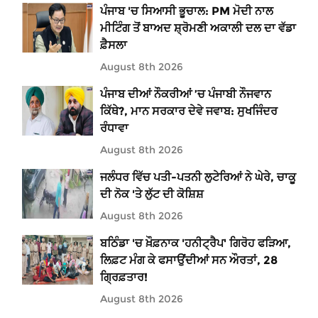
ਪੰਜਾਬ 'ਚ ਸਿਆਸੀ ਭੂਚਾਲ: PM ਮੋਦੀ ਨਾਲ
ਮੀਟਿੰਗ ਤੋਂ ਬਾਅਦ ਸ਼੍ਰੋਮਣੀ ਅਕਾਲੀ ਦਲ ਦਾ ਵੱਡਾ
ਫ਼ੈਸਲਾ
August 8th 2026
ਪੰਜਾਬ ਦੀਆਂ ਨੌਕਰੀਆਂ ’ਚ ਪੰਜਾਬੀ ਨੌਜਵਾਨ
ਕਿੱਥੇ?, ਮਾਨ ਸਰਕਾਰ ਦੇਵੇ ਜਵਾਬ: ਸੁਖਜਿੰਦਰ
ਰੰਧਾਵਾ
August 8th 2026
ਜਲੰਧਰ ਵਿੱਚ ਪਤੀ-ਪਤਨੀ ਲੁਟੇਰਿਆਂ ਨੇ ਘੇਰੇ, ਚਾਕੂ
ਦੀ ਨੋਕ 'ਤੇ ਲੁੱਟ ਦੀ ਕੋਸ਼ਿਸ਼
August 8th 2026
ਬਠਿੰਡਾ 'ਚ ਖ਼ੌਫ਼ਨਾਕ 'ਹਨੀਟ੍ਰੈਪ' ਗਿਰੋਹ ਫੜਿਆ,
ਲਿਫ਼ਟ ਮੰਗ ਕੇ ਫਸਾਉਂਦੀਆਂ ਸਨ ਔਰਤਾਂ, 28
ਗ੍ਰਿਫ਼ਤਾਰ!
August 8th 2026