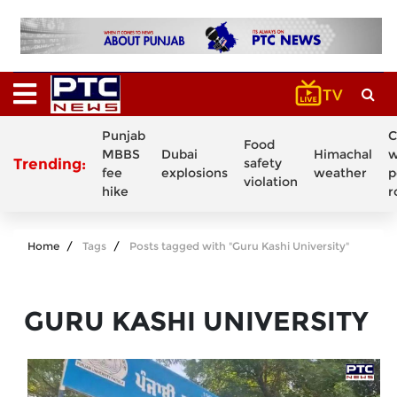
Punjab
C
Food
MBBS
Dubai
Himachal
w
Trending:
safety
fee
explosions
weather
p
violation
hike
r
Home
Tags
Posts tagged with "Guru Kashi University"
GURU KASHI UNIVERSITY