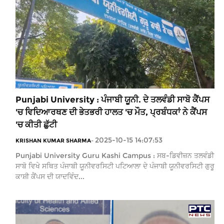
Punjabi University : ਪੰਜਾਬੀ ਯੂਨੀ. ਦੇ ਤਲਵੰਡੀ ਸਾਬੋ ਕੈਂਪਸ
'ਚ ਵਿਦਿਆਰਥਣ ਦੀ ਭੇਤਭਰੀ ਹਾਲਤ 'ਚ ਮੌਤ, ਪ੍ਰਬੰਧਕਾਂ ਨੇ ਕੈਂਪਸ
'ਚ ਕੀਤੀ ਛੁੱਟੀ
2025-10-15 14:07:53
KRISHAN KUMAR SHARMA
-
Punjabi University Guru Kashi Campus : ਸਬ-ਡਿਵੀਜ਼ਨ ਤਲਵੰਡੀ
ਸਾਬੋ ਵਿਖੇ ਸਥਿਤ ਪੰਜਾਬੀ ਯੂਨੀਵਰਸਿਟੀ ਪਟਿਆਲਾ ਦੇ ਪੰਜਾਬੀ ਯੂਨੀਵਰਸਿਟੀ ਗੁਰੂ
ਕਾਸ਼ੀ ਕੈਂਪਸ ਦੀ ਯਾਦਵਿੰਦ...