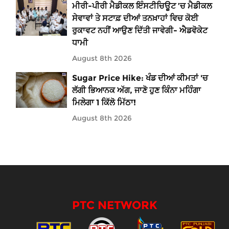
ਮੀਰੀ-ਪੀਰੀ ਮੈਡੀਕਲ ਇੰਸਟੀਚਿਊਟ ’ਚ ਮੈਡੀਕਲ
ਸੇਵਾਵਾਂ ਤੇ ਸਟਾਫ਼ ਦੀਆਂ ਤਨਖ਼ਾਹਾਂ ਵਿਚ ਕੋਈ
ਰੁਕਾਵਟ ਨਹੀਂ ਆਉਣ ਦਿੱਤੀ ਜਾਵੇਗੀ- ਐਡਵੋਕੇਟ
ਧਾਮੀ
August 8th 2026
Sugar Price Hike: ਖੰਡ ਦੀਆਂ ਕੀਮਤਾਂ 'ਚ
ਲੱਗੀ ਭਿਆਨਕ ਅੱਗ, ਜਾਣੋ ਹੁਣ ਕਿੰਨਾ ਮਹਿੰਗਾ
ਮਿਲੇਗਾ 1 ਕਿੱਲੋ ਮਿੱਠਾ!
August 8th 2026
PTC NETWORK