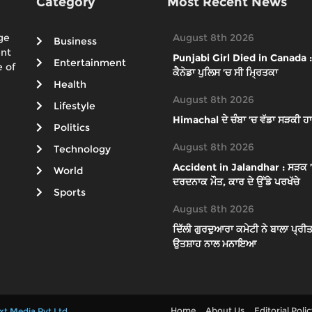
Category
Most Recent News
ge
August 8th 2026
Business
ent
Punjabi Girl Died in Canada : ਕ
Entertainment
 of
ਕੈਨੇਡਾ ਪੁਲਿਸ ’ਚ ਸੀ ਮ੍ਰਿਤਕਾ
Health
August 8th 2026
Lifestyle
Himachal ਦੇ ਚੰਬਾ ’ਚ ਵੱਡਾ ਸੜਕੀ ਹਾ
Politics
August 8th 2026
Technology
Accident in Jalandhar : ਸੜਕ ’ਤੇ 
World
ਦਰਦਨਾਕ ਮੌਤ, ਕਾਰ ਦੇ ਉੱਡੇ ਪਰਖੱਚੇ
Sports
August 8th 2026
ਦਿੱਲੀ ਗੁਰਦੁਆਰਾ ਕਮੇਟੀ ਨੇ ਬਾਲਾ ਪ੍ਰੀਤ
ਉਤਸ਼ਾਹ ਨਾਲ ਮਨਾਇਆ
Home
About Us
Editorial Poli
xt Media Pvt Ltd