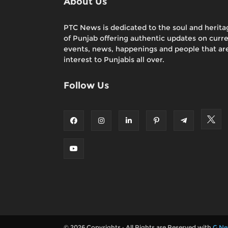
About Us
PTC News is dedicated to the soul and herita
of Punjab offering authentic updates on curr
events, news, happenings and people that are
interest to Punjabis all over.
Follow Us
© 2026 Copyrights : All Rights are Reserved with
G Ne