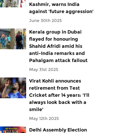
Kashmir, warns India
against ‘future aggression’
June 30th 2025
Kerala group in Dubai
flayed for honouring
Shahid Afridi amid his
anti-India remarks and
Pahalgam attack fallout
May 31st 2025
Virat Kohli announces
retirement from Test
Cricket after 14 years: 'I’ll
always look back with a
smile'
May 12th 2025
Delhi Assembly Election