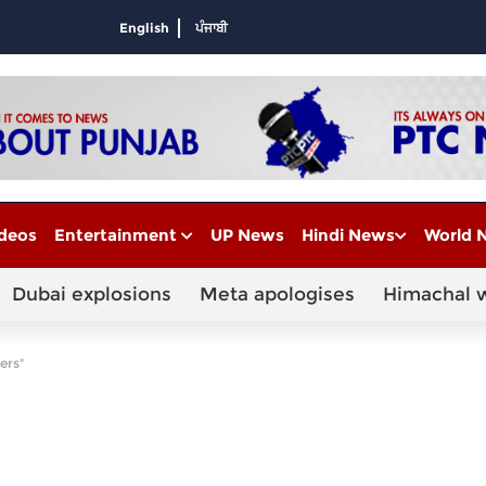
English
ਪੰਜਾਬੀ
deos
Entertainment
UP News
Hindi News
World 
Dubai explosions
Meta apologises
Himachal 
ers"