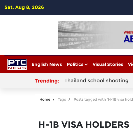
Sat, Aug 8, 2026
English News
Politics
Visual Stories
Vi
Thailand school shooting
Trending:
Home
Tags
Posts tagged with "H-1B visa hold
H-1B VISA HOLDERS