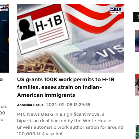
o
US grants 100K work permits to H-1B
families, eases strain on Indian-
American immigrants
2024-02-05 13:29:35
Annesha Barua
-
has
000
PTC News Desk: In a significant move, a
ve
bipartisan deal backed by the White House
unveils automatic work authorisation for around
100,000 H-4 visa hol...