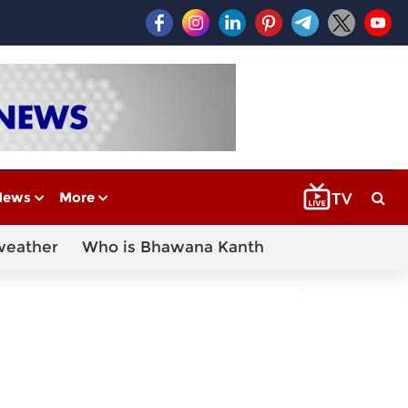
News
More
weather
Who is Bhawana Kanth