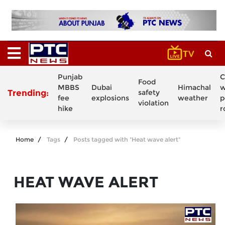
Punjab
C
Food
MBBS
Dubai
Himachal
w
Trending:
safety
fee
explosions
weather
p
violation
hike
r
Home
Tags
Posts tagged with "Heat wave alert"
HEAT WAVE ALERT