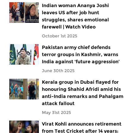
Indian woman Ananya Joshi
leaves US after job hunt
struggles, shares emotional
farewell | Watch Video
October 1st 2025
Pakistan army chief defends
terror groups in Kashmir, warns
India against ‘future aggression’
June 30th 2025
Kerala group in Dubai flayed for
honouring Shahid Afridi amid his
anti-India remarks and Pahalgam
attack fallout
May 31st 2025
Virat Kohli announces retirement
from Test Cricket after 14 years: