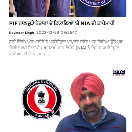
PIF ਨਾਲ ਜੁੜੇ ਨੇਤਾਵਾਂ ਦੇ ਟਿਕਾਣਿਆਂ 'ਤੇ NIA ਦੀ ਛਾਪੇਮਾਰੀ
2022-12-29 09:51:47
Ravinder Singh
-
ਨਵੀਂ ਦਿੱਲੀ: ਐਨਆਈਏ ਨੇ ਪਾਬੰਦੀਸ਼ੁਦਾ ਪਾਪੂਲਰ ਫਰੰਟ ਆਫ ਇੰਡੀਆ ਉਤੇ ਮੁੜ
ਸ਼ਿਕੰਜਾ ਕੱਸ ਦਿੱਤਾ ਹੈ। ਰਾਸ਼ਟਰੀ ਜਾਂਚ ਏਜੰਸੀ (NIA) ਨੇ ਦੇਸ਼ 'ਚ ਪਾਬੰਦੀਸ਼ੁਦਾ
ਪੀਐੱਫਆਈ ਦੇ ਨੇਤਾਵਾਂ ਦ...