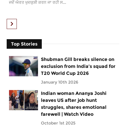
ਜਦੋਂ ਔਰਤ ਖੁਦਕੁਸ਼ੀ ਕਰਨ ਜਾ ਰਹੀ ਸ...
Top Stories
Shubman Gill breaks silence on
exclusion from India’s squad for
T20 World Cup 2026
January 10th 2026
Indian woman Ananya Joshi
leaves US after job hunt
struggles, shares emotional
farewell | Watch Video
October 1st 2025