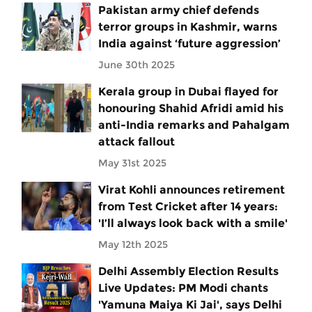
Pakistan army chief defends
terror groups in Kashmir, warns
India against ‘future aggression’
June 30th 2025
Kerala group in Dubai flayed for
honouring Shahid Afridi amid his
anti-India remarks and Pahalgam
attack fallout
May 31st 2025
Virat Kohli announces retirement
from Test Cricket after 14 years:
'I’ll always look back with a smile'
May 12th 2025
Delhi Assembly Election Results
Live Updates: PM Modi chants
'Yamuna Maiya Ki Jai', says Delhi