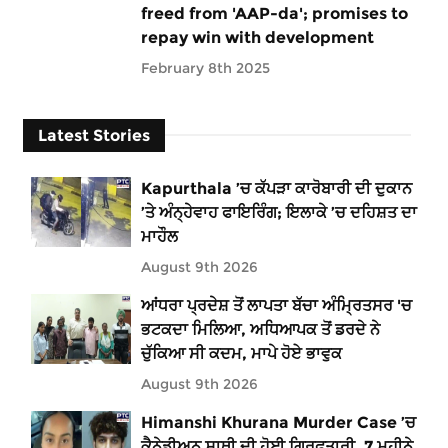
freed from 'AAP-da'; promises to
repay win with development
February 8th 2025
Latest Stories
Kapurthala ’ਚ ਕੱਪੜਾ ਕਾਰੋਬਾਰੀ ਦੀ ਦੁਕਾਨ
’ਤੇ ਅੰਨ੍ਹੇਵਾਹ ਫਾਇਰਿੰਗ; ਇਲਾਕੇ ’ਚ ਦਹਿਸ਼ਤ ਦਾ
ਮਾਹੌਲ
August 9th 2026
ਆਂਧਰਾ ਪ੍ਰਦੇਸ਼ ਤੋਂ ਲਾਪਤਾ ਬੱਚਾ ਅੰਮ੍ਰਿਤਸਰ 'ਚ
ਭਟਕਦਾ ਮਿਲਿਆ, ਅਧਿਆਪਕ ਤੋਂ ਡਰਦੇ ਨੇ
ਚੁੱਕਿਆ ਸੀ ਕਦਮ, ਮਾਪੇ ਹੋਏ ਭਾਵੁਕ
August 9th 2026
Himanshi Khurana Murder Case ’ਚ
ਕੈਨੇਡੀਅਨ ਸਾਥੀ ਦੀ ਹੋਈ ਗ੍ਰਿਫਤਾਰੀ, 7 ਮਹੀਨੇ