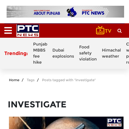
Punjab
C
Food
MBBS
Dubai
Himachal
w
Trending:
safety
fee
explosions
weather
p
violation
hike
r
Home
Tags
Posts tagged with "investigate"
INVESTIGATE