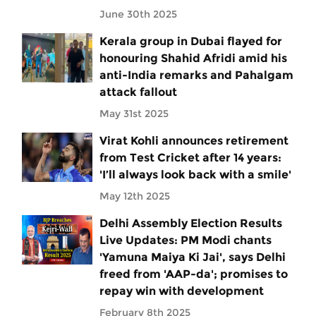
June 30th 2025
Kerala group in Dubai flayed for
honouring Shahid Afridi amid his
anti-India remarks and Pahalgam
attack fallout
May 31st 2025
Virat Kohli announces retirement
from Test Cricket after 14 years:
'I’ll always look back with a smile'
May 12th 2025
Delhi Assembly Election Results
Live Updates: PM Modi chants
'Yamuna Maiya Ki Jai', says Delhi
freed from 'AAP-da'; promises to
repay win with development
February 8th 2025