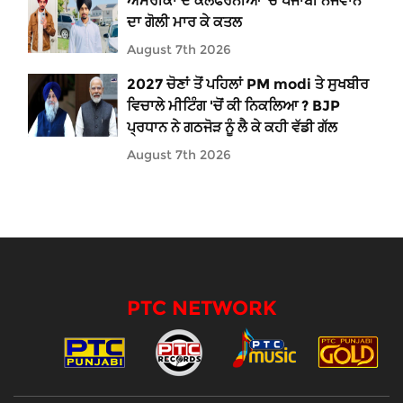
ਅਮਰੀਕਾ ਦੇ ਕੈਲੇਫੋਰਨੀਆ 'ਚ ਪੰਜਾਬੀ ਨੌਜਵਾਨ
ਦਾ ਗੋਲੀ ਮਾਰ ਕੇ ਕਤਲ
August 7th 2026
2027 ਚੋਣਾਂ ਤੋਂ ਪਹਿਲਾਂ PM modi ਤੇ ਸੁਖਬੀਰ
ਵਿਚਾਲੇ ਮੀਟਿੰਗ 'ਚੋਂ ਕੀ ਨਿਕਲਿਆ ? BJP
ਪ੍ਰਧਾਨ ਨੇ ਗਠਜੋੜ ਨੂੰ ਲੈ ਕੇ ਕਹੀ ਵੱਡੀ ਗੱਲ
August 7th 2026
PTC NETWORK