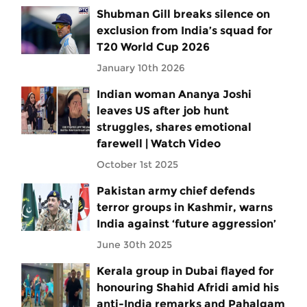
Shubman Gill breaks silence on
exclusion from India’s squad for
T20 World Cup 2026
January 10th 2026
Indian woman Ananya Joshi
leaves US after job hunt
struggles, shares emotional
farewell | Watch Video
October 1st 2025
Pakistan army chief defends
terror groups in Kashmir, warns
India against ‘future aggression’
June 30th 2025
Kerala group in Dubai flayed for
honouring Shahid Afridi amid his
anti-India remarks and Pahalgam